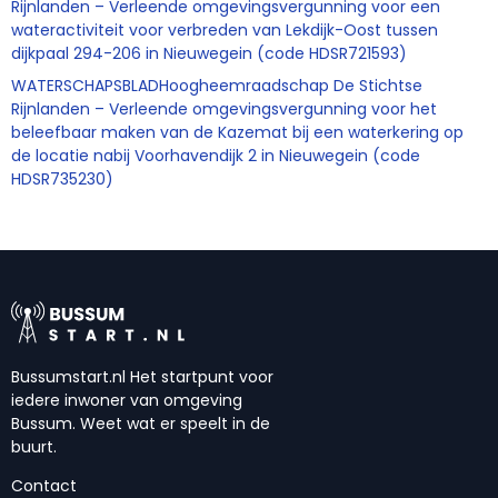
Rijnlanden – Verleende omgevingsvergunning voor een
wateractiviteit voor verbreden van Lekdijk-Oost tussen
dijkpaal 294-206 in Nieuwegein (code HDSR721593)
WATERSCHAPSBLADHoogheemraadschap De Stichtse
Rijnlanden – Verleende omgevingsvergunning voor het
beleefbaar maken van de Kazemat bij een waterkering op
de locatie nabij Voorhavendijk 2 in Nieuwegein (code
HDSR735230)
Bussumstart.nl Het startpunt voor
iedere inwoner van omgeving
Bussum. Weet wat er speelt in de
buurt.
Contact