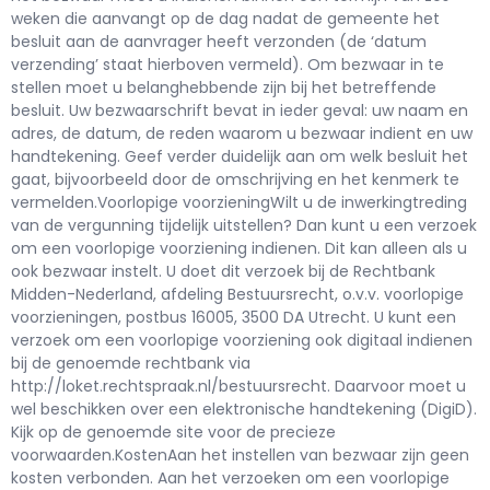
weken die aanvangt op de dag nadat de gemeente het
besluit aan de aanvrager heeft verzonden (de ‘datum
verzending’ staat hierboven vermeld). Om bezwaar in te
stellen moet u belanghebbende zijn bij het betreffende
besluit. Uw bezwaarschrift bevat in ieder geval: uw naam en
adres, de datum, de reden waarom u bezwaar indient en uw
handtekening. Geef verder duidelijk aan om welk besluit het
gaat, bijvoorbeeld door de omschrijving en het kenmerk te
vermelden.Voorlopige voorzieningWilt u de inwerkingtreding
van de vergunning tijdelijk uitstellen? Dan kunt u een verzoek
om een voorlopige voorziening indienen. Dit kan alleen als u
ook bezwaar instelt. U doet dit verzoek bij de Rechtbank
Midden-Nederland, afdeling Bestuursrecht, o.v.v. voorlopige
voorzieningen, postbus 16005, 3500 DA Utrecht. U kunt een
verzoek om een voorlopige voorziening ook digitaal indienen
bij de genoemde rechtbank via
http://loket.rechtspraak.nl/bestuursrecht. Daarvoor moet u
wel beschikken over een elektronische handtekening (DigiD).
Kijk op de genoemde site voor de precieze
voorwaarden.KostenAan het instellen van bezwaar zijn geen
kosten verbonden. Aan het verzoeken om een voorlopige