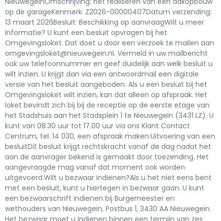
NieuwegeinOmschrijving: het realiseren van een dakopbouw
op de garageKenmerk: Z2026-00000407Datum verzending:
13 maart 2026Besluit: Beschikking op aanvraagWilt u meer
informatie? U kunt een besluit opvragen bij het
Omgevingsloket. Dat doet u door een verzoek te mailen aan
omgevingsloket@nieuwegein.nl. Vermeld in uw mailbericht
ook uw telefoonnummer en geef duidelijk aan welk besluit u
wilt inzien. U krijgt dan via een antwoordmail een digitale
versie van het besluit aangeboden. Als u een besluit bij het
Omgevingsloket wilt inzien, kan dat alleen op afspraak. Het
loket bevindt zich bij bij de receptie op de eerste etage van
het Stadshuis aan het Stadsplein 1 te Nieuwegein (3431 LZ). U
kunt van 08.30 uur tot 17.00 uur via ons Klant Contact
Centrum, tel. 14 030, een afspraak maken.Uitvoering van een
besluitDit besluit krijgt rechtskracht vanaf de dag nadat het
aan de aanvrager bekend is gemaakt door toezending. Het
aangevraagde mag vanaf dat moment ook worden
uitgevoerd.Wilt u bezwaar indienen?Als u het niet eens bent
met een besluit, kunt u hiertegen in bezwaar gaan. U kunt
een bezwaarschrift indienen bij Burgemeester en
wethouders van Nieuwegein, Postbus 1, 3430 AA Nieuwegein.
Het bezwaar moet u indienen binnen een termijn van zes