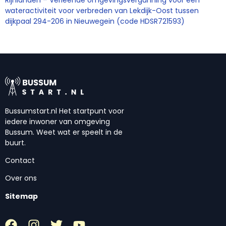
Rijnlanden – Verleende omgevingsvergunning voor een
wateractiviteit voor verbreden van Lekdijk-Oost tussen
dijkpaal 294-206 in Nieuwegein (code HDSR721593)
Bussumstart.nl Het startpunt voor
iedere inwoner van omgeving
Bussum. Weet wat er speelt in de
buurt.
Contact
Over ons
Sitemap