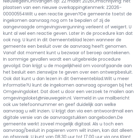
NieuwegeinOntvangen op: 22 maart 2026Omschrijving: het
plaatsen van een nieuwe overkappingKenmerk: Z2026-
00000554Wilt u een reactie geven?De gemeente toetst de
ingekomen aanvraag nog om te bepalen of zij de
aangevraagde omgevingsvergunning verleent of weigert. U
kunt al wel een reactie geven. Later in de procedure kan dat
ook nog. U kunt in dit Gemeenteblad lezen wanneer de
gemeente een besluit over de aanvraag heeft genomen.
Vanaf dat moment kunt u bezwaar of beroep aantekenen.
In sommige gevallen wordt een uitgebreide procedure
gevolgd. Dan krijgt u de mogelijkheid om voorafgaande aan
het besluit een zienswijze te geven over een ontwerpbesluit.
Ook dat kunt u dan lezen in dit Gemeenteblad.Wilt u meer
informatie?U kunt de ingekomen aanvraag opvragen bij het
Omgevingsloket. Dat doet u door een verzoek te mailen aan
omgevingsloket@nieuwegein.nl. Vermeld in uw mailbericht
ook uw telefoonnummer en geef duidelijk aan welke
aanvraag u wilt inzien. U krijgt dan via een antwoordmail een
digitale versie van de aanvraagstukken aangeboden.De
gemeente werkt zoveel mogelijk digitaal. Als u toch een
aanvraag/besluit in papieren vorm wilt inzien, kan dat alleen
op afspraak. U kunt van 08.30 uur tot 17.00 uur via ons Klant