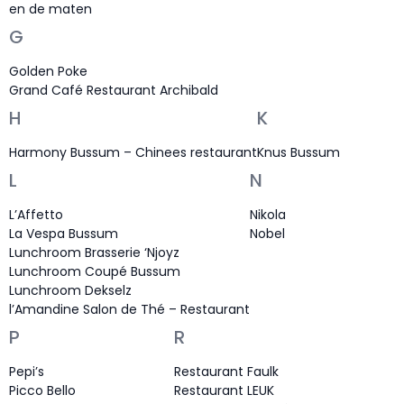
en de maten
G
Golden Poke
Grand Café Restaurant Archibald
H
K
Harmony Bussum – Chinees restaurant
Knus Bussum
L
N
L’Affetto
Nikola
La Vespa Bussum
Nobel
Lunchroom Brasserie ‘Njoyz
Lunchroom Coupé Bussum
Lunchroom Dekselz
l’Amandine Salon de Thé – Restaurant
P
R
Pepi’s
Restaurant Faulk
Picco Bello
Restaurant LEUK