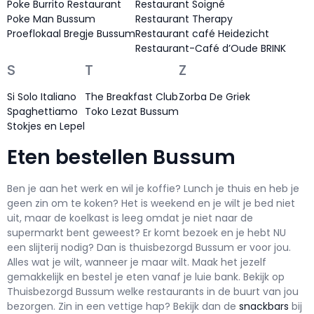
Poke Burrito Restaurant
Restaurant Soigné
Poke Man Bussum
Restaurant Therapy
Proeflokaal Bregje Bussum
Restaurant café Heidezicht
Restaurant-Café d’Oude BRINK
S
T
Z
Si Solo Italiano
The Breakfast Club
Zorba De Griek
Spaghettiamo
Toko Lezat Bussum
Stokjes en Lepel
Eten bestellen Bussum
Ben je aan het werk en wil je koffie? Lunch je thuis en heb je
geen zin om te koken? Het is weekend en je wilt je bed niet
uit, maar de koelkast is leeg omdat je niet naar de
supermarkt bent geweest? Er komt bezoek en je hebt NU
een slijterij nodig? Dan is thuisbezorgd Bussum er voor jou.
Alles wat je wilt, wanneer je maar wilt. Maak het jezelf
gemakkelijk en bestel je eten vanaf je luie bank. Bekijk op
Thuisbezorgd Bussum welke restaurants in de buurt van jou
bezorgen. Zin in een vettige hap? Bekijk dan de
snackbars
bij