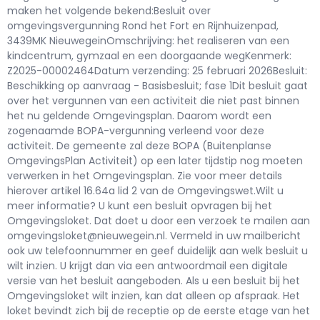
maken het volgende bekend:Besluit over
omgevingsvergunning Rond het Fort en Rijnhuizenpad,
3439MK NieuwegeinOmschrijving: het realiseren van een
kindcentrum, gymzaal en een doorgaande wegKenmerk:
Z2025-00002464Datum verzending: 25 februari 2026Besluit:
Beschikking op aanvraag - Basisbesluit; fase 1Dit besluit gaat
over het vergunnen van een activiteit die niet past binnen
het nu geldende Omgevingsplan. Daarom wordt een
zogenaamde BOPA-vergunning verleend voor deze
activiteit. De gemeente zal deze BOPA (Buitenplanse
OmgevingsPlan Activiteit) op een later tijdstip nog moeten
verwerken in het Omgevingsplan. Zie voor meer details
hierover artikel 16.64a lid 2 van de Omgevingswet.Wilt u
meer informatie? U kunt een besluit opvragen bij het
Omgevingsloket. Dat doet u door een verzoek te mailen aan
omgevingsloket@nieuwegein.nl. Vermeld in uw mailbericht
ook uw telefoonnummer en geef duidelijk aan welk besluit u
wilt inzien. U krijgt dan via een antwoordmail een digitale
versie van het besluit aangeboden. Als u een besluit bij het
Omgevingsloket wilt inzien, kan dat alleen op afspraak. Het
loket bevindt zich bij de receptie op de eerste etage van het