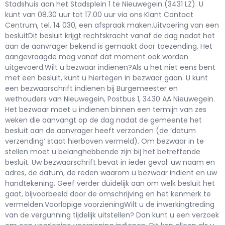
Stadshuis aan het Stadsplein 1 te Nieuwegein (3431 LZ). U
kunt van 08.30 uur tot 17.00 uur via ons Klant Contact
Centrum, tel. 14 030, een afspraak maken.Uitvoering van een
besluitDit besluit krijgt rechtskracht vanaf de dag nadat het
aan de aanvrager bekend is gemaakt door toezending. Het
aangevraagde mag vanaf dat moment ook worden
uitgevoerd.Wilt u bezwaar indienen?Als u het niet eens bent
met een besluit, kunt u hiertegen in bezwaar gaan. U kunt
een bezwaarschrift indienen bij Burgemeester en
wethouders van Nieuwegein, Postbus 1, 3430 AA Nieuwegein.
Het bezwaar moet u indienen binnen een termijn van zes
weken die aanvangt op de dag nadat de gemeente het
besluit aan de aanvrager heeft verzonden (de ‘datum
verzending’ staat hierboven vermeld). Om bezwaar in te
stellen moet u belanghebbende zijn bij het betreffende
besluit. Uw bezwaarschrift bevat in ieder geval: uw naam en
adres, de datum, de reden waarom u bezwaar indient en uw
handtekening. Geef verder duidelijk aan om welk besluit het
gaat, bijvoorbeeld door de omschrijving en het kenmerk te
vermelden.Voorlopige voorzieningWilt u de inwerkingtreding
van de vergunning tijdelijk uitstellen? Dan kunt u een verzoek