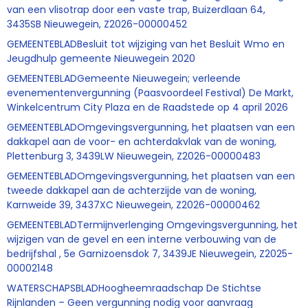
van een vlisotrap door een vaste trap, Buizerdlaan 64,
3435SB Nieuwegein, Z2026-00000452
GEMEENTEBLADBesluit tot wijziging van het Besluit Wmo en
Jeugdhulp gemeente Nieuwegein 2020
GEMEENTEBLADGemeente Nieuwegein; verleende
evenementenvergunning (Paasvoordeel Festival) De Markt,
Winkelcentrum City Plaza en de Raadstede op 4 april 2026
GEMEENTEBLADOmgevingsvergunning, het plaatsen van een
dakkapel aan de voor- en achterdakvlak van de woning,
Plettenburg 3, 3439LW Nieuwegein, Z2026-00000483
GEMEENTEBLADOmgevingsvergunning, het plaatsen van een
tweede dakkapel aan de achterzijde van de woning,
Karnweide 39, 3437XC Nieuwegein, Z2026-00000462
GEMEENTEBLADTermijnverlenging Omgevingsvergunning, het
wijzigen van de gevel en een interne verbouwing van de
bedrijfshal , 5e Garnizoensdok 7, 3439JE Nieuwegein, Z2025-
00002148
WATERSCHAPSBLADHoogheemraadschap De Stichtse
Rijnlanden – Geen vergunning nodig voor aanvraag