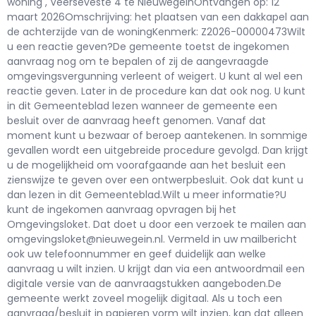
woning , Veerseveste 4 te NieuwegeinOntvangen op: 12
maart 2026Omschrijving: het plaatsen van een dakkapel aan
de achterzijde van de woningKenmerk: Z2026-00000473Wilt
u een reactie geven?De gemeente toetst de ingekomen
aanvraag nog om te bepalen of zij de aangevraagde
omgevingsvergunning verleent of weigert. U kunt al wel een
reactie geven. Later in de procedure kan dat ook nog. U kunt
in dit Gemeenteblad lezen wanneer de gemeente een
besluit over de aanvraag heeft genomen. Vanaf dat
moment kunt u bezwaar of beroep aantekenen. In sommige
gevallen wordt een uitgebreide procedure gevolgd. Dan krijgt
u de mogelijkheid om voorafgaande aan het besluit een
zienswijze te geven over een ontwerpbesluit. Ook dat kunt u
dan lezen in dit Gemeenteblad.Wilt u meer informatie?U
kunt de ingekomen aanvraag opvragen bij het
Omgevingsloket. Dat doet u door een verzoek te mailen aan
omgevingsloket@nieuwegein.nl. Vermeld in uw mailbericht
ook uw telefoonnummer en geef duidelijk aan welke
aanvraag u wilt inzien. U krijgt dan via een antwoordmail een
digitale versie van de aanvraagstukken aangeboden.De
gemeente werkt zoveel mogelijk digitaal. Als u toch een
aanvraag/besluit in papieren vorm wilt inzien, kan dat alleen