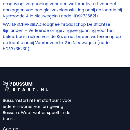
omgevingsvergunning voor een wateractiviteit voor het
aanleggen van een glasvezelaansluiting nabij de locatie bij
Nijemonde 4 in Nieuwegein (code HDSR735621)
WATERSCHAPSBLADHoogheemraadschap De Stichtse
Rijnlanden – Verleende omgevingsvergunning voor het
beleefbaar maken van de Kazemat bij een waterkering op
de locatie nabij Voorhavendijk 2 in Nieuwegein (code
HDSR735230)
Bussumstart.nl Het startpunt voor
iedere inwoner van omgeving
Bussum. Weet wat er speelt in de
buurt.
Contact