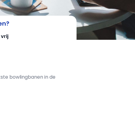
en?
vrij
eukste bowlingbanen in de