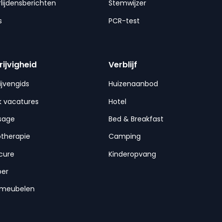
lijdensberichten
Stemwijzer
s
PCR-test
rijvigheid
Verblijf
ijvengids
Huizenaanbod
 vacatures
Hotel
sage
Bed & Breakfast
otherapie
Camping
cure
Kinderopvang
per
nmeubelen