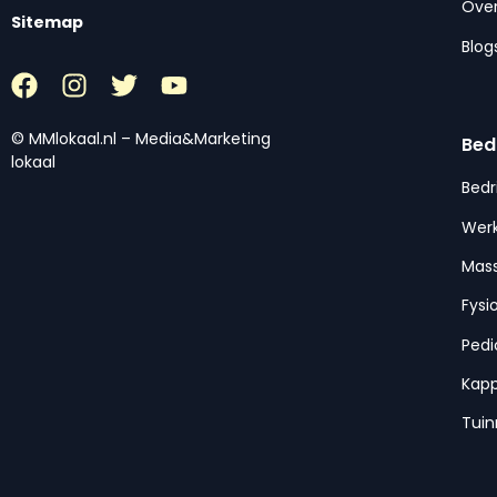
Over
Sitemap
Blog
© MMlokaal.nl – Media&Marketing
Bed
lokaal
Bedr
Werk
Mas
Fysi
Pedi
Kap
Tui