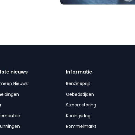
tste nieuws
Informatie
emeen Nieuws
Benzineprijs
meldingen
Gebedstijden
r
Stroomstoring
nementen
Koningsdag
gunningen
Rommelmarkt