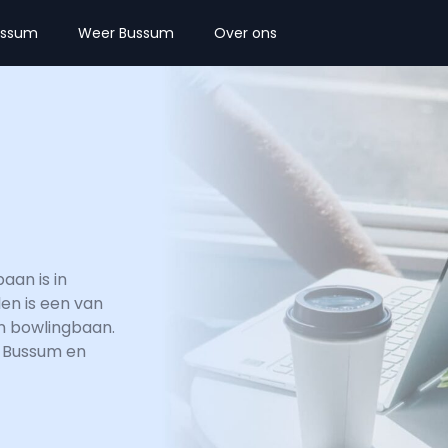
ussum
Weer Bussum
Over ons
aan is in
len is een van
en bowlingbaan.
n Bussum en