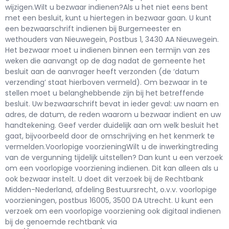
wijzigen.Wilt u bezwaar indienen?Als u het niet eens bent
met een besluit, kunt u hiertegen in bezwaar gaan. U kunt
een bezwaarschrift indienen bij Burgemeester en
wethouders van Nieuwegein, Postbus 1, 3430 AA Nieuwegein.
Het bezwaar moet u indienen binnen een termijn van zes
weken die aanvangt op de dag nadat de gemeente het
besluit aan de aanvrager heeft verzonden (de ‘datum
verzending’ staat hierboven vermeld). Om bezwaar in te
stellen moet u belanghebbende zijn bij het betreffende
besluit. Uw bezwaarschrift bevat in ieder geval: uw naam en
adres, de datum, de reden waarom u bezwaar indient en uw
handtekening. Geef verder duidelijk aan om welk besluit het
gaat, bijvoorbeeld door de omschrijving en het kenmerk te
vermelden.Voorlopige voorzieningWilt u de inwerkingtreding
van de vergunning tijdelijk uitstellen? Dan kunt u een verzoek
om een voorlopige voorziening indienen. Dit kan alleen als u
ook bezwaar instelt. U doet dit verzoek bij de Rechtbank
Midden-Nederland, afdeling Bestuursrecht, o.v.v. voorlopige
voorzieningen, postbus 16005, 3500 DA Utrecht. U kunt een
verzoek om een voorlopige voorziening ook digitaal indienen
bij de genoemde rechtbank via