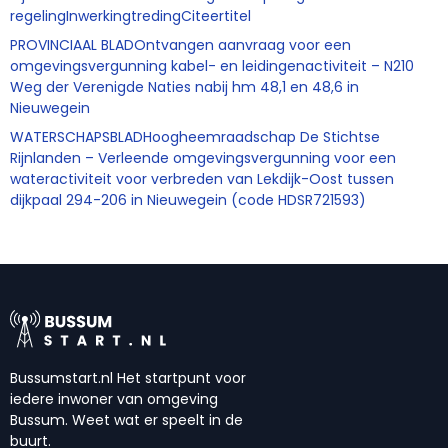
regelingInwerkingtredingCiteertitel
PROVINCIAAL BLADOntvangen aanvraag voor een
omgevingsvergunning kabel- en leidingenactiviteit – N210
Weg der Verenigde Naties nabij hm 48,1 en 48,6 in
Nieuwegein
WATERSCHAPSBLADHoogheemraadschap De Stichtse
Rijnlanden – Verleende omgevingsvergunning voor een
wateractiviteit voor verbreden van Lekdijk-Oost tussen
dijkpaal 294-206 in Nieuwegein (code HDSR721593)
Bussumstart.nl Het startpunt voor
iedere inwoner van omgeving
Bussum. Weet wat er speelt in de
buurt.