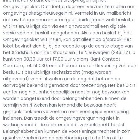
Omgevingsloket. Dat doet u door een verzoek te mailen aan
omgevingsloket@nieuwegein.nl. Vermeld in uw mailbericht
ook uw telefoonnummer en geef duidelijk aan welk besluit u
wilt inzien. U krijgt dan via een antwoordmail een digitale
versie van het besluit aangeboden. Als u een besluit bij het
Omgevingsloket wilt inzien, kan dat alleen op afspraak. Het
loket bevindt zich bij bij de receptie op de eerste etage van
het Stadshuis aan het Stadsplein 1 te Nieuwegein (3431 LZ). U
kunt van 08.30 uur tot 17.00 uur via ons Klant Contact
Centrum, tel. 14 030, een afspraak maken.Uitvoering van een
besluitDit besluit krijgt rechtskracht (mag worden
uitgevoerd) vanaf 4 weken na de dag dat het aan de
aanvrager bekend is gemaakt door toezending. Het besluit is
echter nog niet onherroepelijk omdat er nog bezwaar kan
worden aangetekend door belanghebbenden. Binnen de
termijn van 4 weken kan iemand die bezwaar heeft
gemaakt ook een verzoek om een voorlopige voorziening
indienen. Dan treedt de omgevingsvergunning niet in
werking voordat de rechter op dat verzoek heeft beslist.
Belanghebbenden kunnen de voorzieningenrechter in zo’n
geval verzoeken om de opschorting op te heffen of te