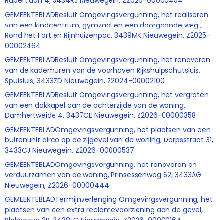
Rupertlaan 4, 3434RJ Nieuwegein, Z2026-00000454
GEMEENTEBLADBesluit Omgevingsvergunning, het realiseren
van een kindcentrum, gymzaal en een doorgaande weg ,
Rond het Fort en Rijnhuizenpad, 3439MK Nieuwegein, Z2025-
00002464
GEMEENTEBLADBesluit Omgevingsvergunning, het renoveren
van de kademuren van de voorhaven Rijkshulpschutsluis,
Spuisluis, 3433ZD Nieuwegein, Z2024-00002100
GEMEENTEBLADBesluit Omgevingsvergunning, het vergroten
van een dakkapel aan de achterzijde van de woning,
Damhertweide 4, 3437CE Nieuwegein, Z2026-00000358
GEMEENTEBLADOmgevingsvergunning, het plaatsen van een
buitenunit airco op de zijgevel van de woning, Dorpsstraat 31,
3433CJ Nieuwegein, Z2026-00000537
GEMEENTEBLADOmgevingsvergunning, het renoveren en
verduurzamen van de woning, Prinsessenweg 62, 3433AG
Nieuwegein, Z2026-00000444
GEMEENTEBLADTermijnverlenging Omgevingsvergunning, het
plaatsen van een extra reclamevoorziening aan de gevel,
Blokhoeve 2B, 3438LC Nieuwegein, Z2026-00000164