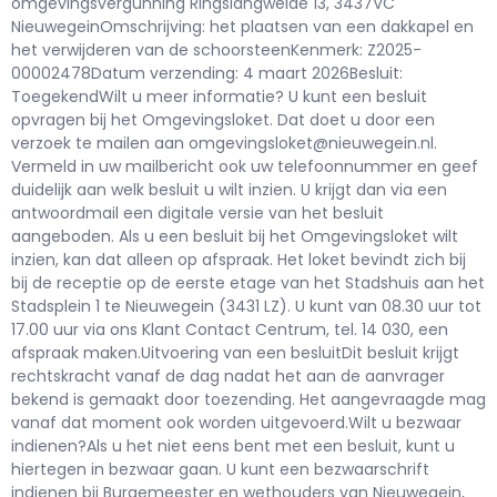
omgevingsvergunning Ringslangweide 13, 3437VC
NieuwegeinOmschrijving: het plaatsen van een dakkapel en
het verwijderen van de schoorsteenKenmerk: Z2025-
00002478Datum verzending: 4 maart 2026Besluit:
ToegekendWilt u meer informatie? U kunt een besluit
opvragen bij het Omgevingsloket. Dat doet u door een
verzoek te mailen aan omgevingsloket@nieuwegein.nl.
Vermeld in uw mailbericht ook uw telefoonnummer en geef
duidelijk aan welk besluit u wilt inzien. U krijgt dan via een
antwoordmail een digitale versie van het besluit
aangeboden. Als u een besluit bij het Omgevingsloket wilt
inzien, kan dat alleen op afspraak. Het loket bevindt zich bij
bij de receptie op de eerste etage van het Stadshuis aan het
Stadsplein 1 te Nieuwegein (3431 LZ). U kunt van 08.30 uur tot
17.00 uur via ons Klant Contact Centrum, tel. 14 030, een
afspraak maken.Uitvoering van een besluitDit besluit krijgt
rechtskracht vanaf de dag nadat het aan de aanvrager
bekend is gemaakt door toezending. Het aangevraagde mag
vanaf dat moment ook worden uitgevoerd.Wilt u bezwaar
indienen?Als u het niet eens bent met een besluit, kunt u
hiertegen in bezwaar gaan. U kunt een bezwaarschrift
indienen bij Burgemeester en wethouders van Nieuwegein,