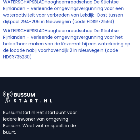
WATERSCHAPSBLADHoogheemraadschap De Stichtse
Rijnlanden – Verleende omgevingsvergunning voor een
wateractiviteit voor verbreden van Lekdijk-Oost tussen
dijkpaal 294-206 in Nieuwegein (code HDSR721593)
WATERSCHAPSBLADHoogheemraadschap De Stichtse
Rijnlanden – Verleende omgevingsvergunning voor het
beleefbaar maken van de Kazemat bij een waterkering op
de locatie nabij Voorhavendijk 2 in Nieuwegein (code
HDSR735230)
Bussumstart.nl Het startpunt voor
iedere inwoner van omgeving
Bussum. Weet wat er speelt in de
buurt.