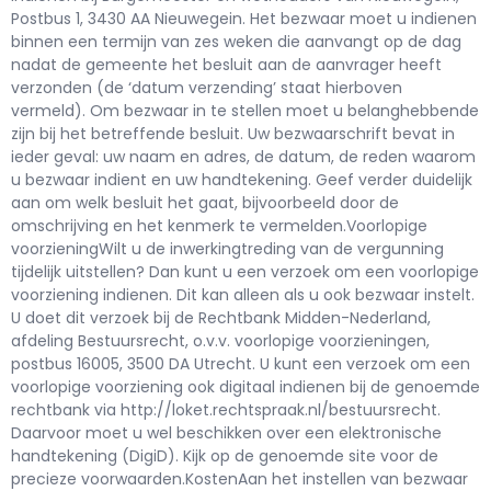
Postbus 1, 3430 AA Nieuwegein. Het bezwaar moet u indienen
binnen een termijn van zes weken die aanvangt op de dag
nadat de gemeente het besluit aan de aanvrager heeft
verzonden (de ‘datum verzending’ staat hierboven
vermeld). Om bezwaar in te stellen moet u belanghebbende
zijn bij het betreffende besluit. Uw bezwaarschrift bevat in
ieder geval: uw naam en adres, de datum, de reden waarom
u bezwaar indient en uw handtekening. Geef verder duidelijk
aan om welk besluit het gaat, bijvoorbeeld door de
omschrijving en het kenmerk te vermelden.Voorlopige
voorzieningWilt u de inwerkingtreding van de vergunning
tijdelijk uitstellen? Dan kunt u een verzoek om een voorlopige
voorziening indienen. Dit kan alleen als u ook bezwaar instelt.
U doet dit verzoek bij de Rechtbank Midden-Nederland,
afdeling Bestuursrecht, o.v.v. voorlopige voorzieningen,
postbus 16005, 3500 DA Utrecht. U kunt een verzoek om een
voorlopige voorziening ook digitaal indienen bij de genoemde
rechtbank via http://loket.rechtspraak.nl/bestuursrecht.
Daarvoor moet u wel beschikken over een elektronische
handtekening (DigiD). Kijk op de genoemde site voor de
precieze voorwaarden.KostenAan het instellen van bezwaar