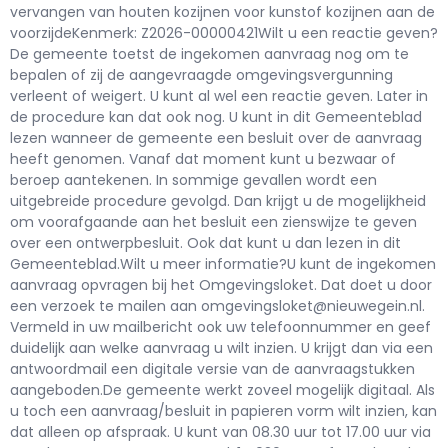
vervangen van houten kozijnen voor kunstof kozijnen aan de
voorzijdeKenmerk: Z2026-00000421Wilt u een reactie geven?
De gemeente toetst de ingekomen aanvraag nog om te
bepalen of zij de aangevraagde omgevingsvergunning
verleent of weigert. U kunt al wel een reactie geven. Later in
de procedure kan dat ook nog. U kunt in dit Gemeenteblad
lezen wanneer de gemeente een besluit over de aanvraag
heeft genomen. Vanaf dat moment kunt u bezwaar of
beroep aantekenen. In sommige gevallen wordt een
uitgebreide procedure gevolgd. Dan krijgt u de mogelijkheid
om voorafgaande aan het besluit een zienswijze te geven
over een ontwerpbesluit. Ook dat kunt u dan lezen in dit
Gemeenteblad.Wilt u meer informatie?U kunt de ingekomen
aanvraag opvragen bij het Omgevingsloket. Dat doet u door
een verzoek te mailen aan omgevingsloket@nieuwegein.nl.
Vermeld in uw mailbericht ook uw telefoonnummer en geef
duidelijk aan welke aanvraag u wilt inzien. U krijgt dan via een
antwoordmail een digitale versie van de aanvraagstukken
aangeboden.De gemeente werkt zoveel mogelijk digitaal. Als
u toch een aanvraag/besluit in papieren vorm wilt inzien, kan
dat alleen op afspraak. U kunt van 08.30 uur tot 17.00 uur via