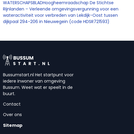
WATERSCHAPSBLADHoogheemraadschap De Stichtse
Rijnlanden – Verleende omgevingsvergunning voor een
wateractiviteit voor verbreden van Lekdijk-Oost tussen
dijkpaal 294-206 in Nieuwegein (code HDSR721593)
Bussumstart.nl Het startpunt voor
iedere inwoner van omgeving
Bussum. Weet wat er speelt in de
buurt.
Contact
Over ons
Sitemap