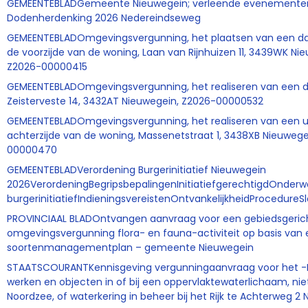
GEMEENTEBLADGemeente Nieuwegein; verleende evenemente
Dodenherdenking 2026 Nedereindseweg
GEMEENTEBLADOmgevingsvergunning, het plaatsen van een da
de voorzijde van de woning, Laan van Rijnhuizen 11, 3439WK Ni
Z2026-00000415
GEMEENTEBLADOmgevingsvergunning, het realiseren van een 
Zeisterveste 14, 3432AT Nieuwegein, Z2026-00000532
GEMEENTEBLADOmgevingsvergunning, het realiseren van een ui
achterzijde van de woning, Massenetstraat 1, 3438XB Nieuwege
00000470
GEMEENTEBLADVerordening Burgerinitiatief Nieuwegein
2026VerordeningBegripsbepalingenInitiatiefgerechtigdOnderw
burgerinitiatiefIndieningsvereistenOntvankelijkheidProcedureS
PROVINCIAAL BLADOntvangen aanvraag voor een gebiedsgeric
omgevingsvergunning flora- en fauna-activiteit op basis van
soortenmanagementplan – gemeente Nieuwegein
STAATSCOURANTKennisgeving vergunningaanvraag voor het 
werken en objecten in of bij een oppervlaktewaterlichaam, niet
Noordzee, of waterkering in beheer bij het Rijk te Achterweg 2