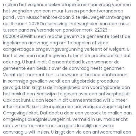
maken het volgende bekend:Ingekomen aanvraag voor een
het weghalen van een muur tussen panden/veranderen
pand , van Musschenbroekbaan 2 te NieuwegeinOntvangen
op: 9 maart 2026Omschrijving: het weghalen van een muur
tussen panden/veranderen pandKenmerk: Z2026-
00000450Wilt u een reactie geven?De gemeente toetst de
ingekomen aanvraag nog om te bepalen of zij de
aangevraagde omgevingsvergunning verleent of weigert. U
kunt al wel een reactie geven. Later in de procedure kan dat
ook nog. U kunt in dit Gemeenteblad lezen wanneer de
gemeente een besluit over de aanvraag heeft genomen.
Vanaf dat moment kunt u bezwaar of beroep aantekenen.
In sommige gevallen wordt een uitgebreide procedure
gevolgd. Dan krijgt u de mogelijkheid om voorafgaande aan
het besluit een zienswijze te geven over een ontwerpbesluit.
Ook dat kunt u dan lezen in dit Gemeenteblad.Wilt u meer
informatie?U kunt de ingekomen aanvraag opvragen bij het
Omgevingsloket. Dat doet u door een verzoek te mailen aan
omgevingsloket@nieuwegein.nl. Vermeld in uw mailbericht
ook uw telefoonnummer en geef duidelijk aan welke
aanvraag u wilt inzien. U krijgt dan via een antwoordmail een