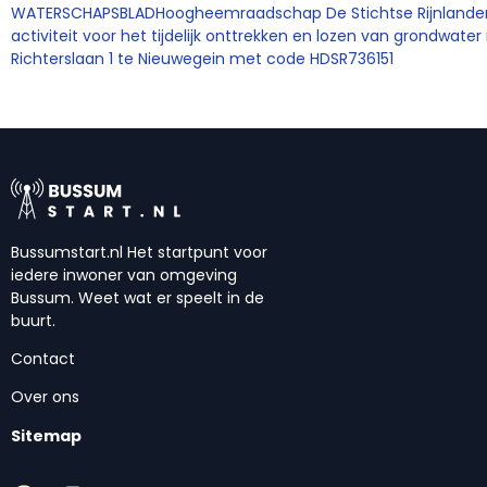
WATERSCHAPSBLADHoogheemraadschap De Stichtse Rijnlanden
activiteit voor het tijdelijk onttrekken en lozen van grondwater 
Richterslaan 1 te Nieuwegein met code HDSR736151
Bussumstart.nl Het startpunt voor
iedere inwoner van omgeving
Bussum. Weet wat er speelt in de
buurt.
Contact
Over ons
Sitemap