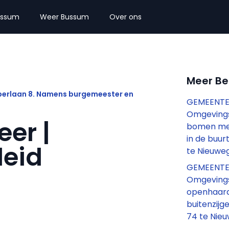
ussum
Weer Bussum
Over ons
Meer B
perlaan 8. Namens burgemeester en
GEMEENTE
Omgevings
eer |
bomen met
in de buur
leid
te Nieuwe
GEMEENTE
Omgevings
openhaard
buitenzijg
74 te Nie