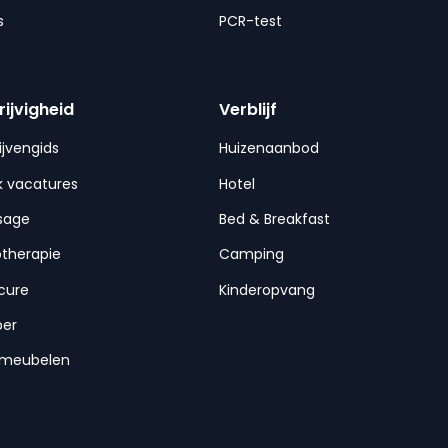
s
PCR-test
rijvigheid
Verblijf
ijvengids
Huizenaanbod
 vacatures
Hotel
sage
Bed & Breakfast
otherapie
Camping
cure
Kinderopvang
per
nmeubelen