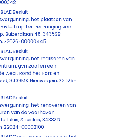
000342
BLADBesluit
vergunning, het plaatsen van
vaste trap ter vervanging van
ap, Buizerdlaan 48, 3435SB
n, Z2026-00000445
BLADBesluit
vergunning, het realiseren van
entrum, gymzaal en een
e weg , Rond het Fort en
npad, 3439MK Nieuwegein, Z2025-
BLADBesluit
vergunning, het renoveren van
ren van de voorhaven
hutsluis, Spuisluis, 3433ZD
n, Z2024-00002100
BLADOmgevingsvergunning, het