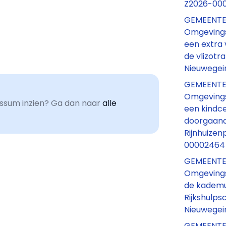
Z2026-00
GEMEENTE
Omgevings
een extra 
de vlizotr
Nieuwegei
GEMEENTE
Omgevings
sum inzien? Ga dan naar
alle
een kindc
doorgaand
Rijnhuize
00002464
GEMEENTE
Omgevings
de kademu
Rijkshulpsc
Nieuwegei
GEMEENTE