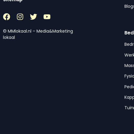
Blog
© MMlokaal.nl – Media&Marketing
Bed
lokaal
Bedr
Werk
Mas
Fysi
Pedi
Kap
Tui