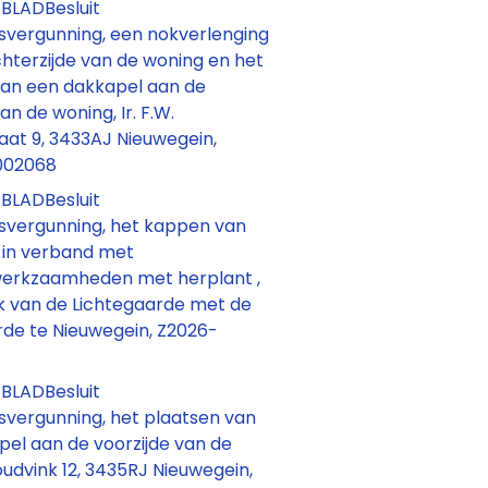
BLADBesluit
vergunning, een nokverlenging
hterzijde van de woning en het
van een dakkapel aan de
an de woning, Ir. F.W.
aat 9, 3433AJ Nieuwegein,
002068
BLADBesluit
vergunning, het kappen van
in verband met
swerkzaamheden met herplant ,
k van de Lichtegaarde met de
rde te Nieuwegein, Z2026-
BLADBesluit
vergunning, het plaatsen van
el aan de voorzijde van de
udvink 12, 3435RJ Nieuwegein,