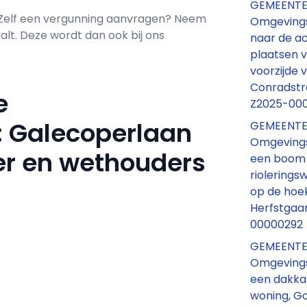
GEMEENTE
 Zelf een vergunning aanvragen? Neem
Omgevings
t. Deze wordt dan ook bij ons
naar de ac
plaatsen 
voorzijde v
Conradstr
e
Z2025-00
e: Galecoperlaan
GEMEENTE
Omgevings
r en wethouders
een boom 
riolering
op de hoe
Herfstgaa
00000292
GEMEENTE
Omgevings
een dakkap
woning, Go