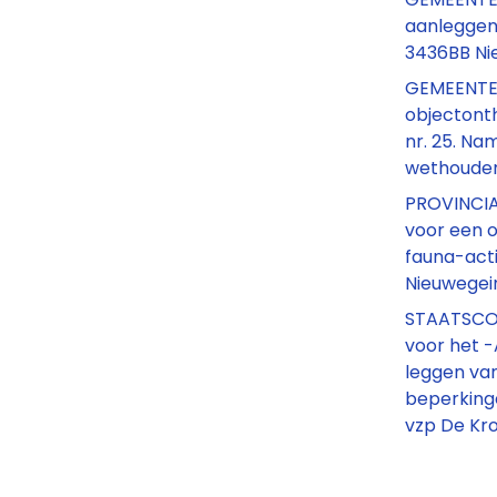
aanleggen v
3436BB Ni
GEMEENTEB
objectonth
nr. 25. N
wethouder
PROVINCI
voor een 
fauna-acti
Nieuwegei
STAATSCO
voor het -
leggen van
beperking
vzp De Kr