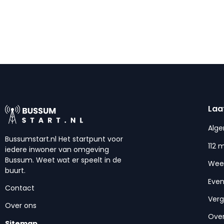
Laa
Alg
Bussumstart.nl Het startpunt voor
112 
iedere inwoner van omgeving
Bussum. Weet wat er speelt in de
Wee
buurt.
Eve
Contact
Ver
Over ons
Over
Sitemap