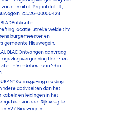
an een uitrit, Briljantdrift 19,
euwegein, Z2026-00000428
LADPublicatie
effing locatie: Strekelweide thv
amens burgemeester en
s gemeente Nieuwegein.
AAL BLADOntvangen aanvraag
omgevingsvergunning flora- en
viteit – Vredebestlaan 23 in
n
URANTKennisgeving melding
Andere activiteiten dan het
 kabels en leidingen in het
engebied van een Rijksweg te
oon A27 Nieuwegein.