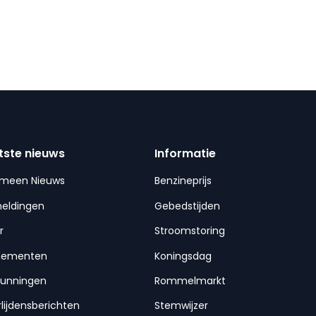
tste nieuws
Informatie
emeen Nieuws
Benzineprijs
meldingen
Gebedstijden
r
Stroomstoring
nementen
Koningsdag
gunningen
Rommelmarkt
lijdensberichten
Stemwijzer