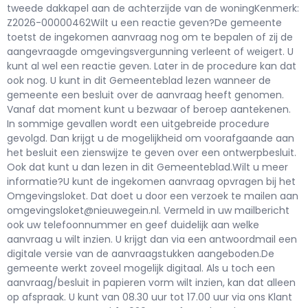
tweede dakkapel aan de achterzijde van de woningKenmerk:
Z2026-00000462Wilt u een reactie geven?De gemeente
toetst de ingekomen aanvraag nog om te bepalen of zij de
aangevraagde omgevingsvergunning verleent of weigert. U
kunt al wel een reactie geven. Later in de procedure kan dat
ook nog. U kunt in dit Gemeenteblad lezen wanneer de
gemeente een besluit over de aanvraag heeft genomen.
Vanaf dat moment kunt u bezwaar of beroep aantekenen.
In sommige gevallen wordt een uitgebreide procedure
gevolgd. Dan krijgt u de mogelijkheid om voorafgaande aan
het besluit een zienswijze te geven over een ontwerpbesluit.
Ook dat kunt u dan lezen in dit Gemeenteblad.Wilt u meer
informatie?U kunt de ingekomen aanvraag opvragen bij het
Omgevingsloket. Dat doet u door een verzoek te mailen aan
omgevingsloket@nieuwegein.nl. Vermeld in uw mailbericht
ook uw telefoonnummer en geef duidelijk aan welke
aanvraag u wilt inzien. U krijgt dan via een antwoordmail een
digitale versie van de aanvraagstukken aangeboden.De
gemeente werkt zoveel mogelijk digitaal. Als u toch een
aanvraag/besluit in papieren vorm wilt inzien, kan dat alleen
op afspraak. U kunt van 08.30 uur tot 17.00 uur via ons Klant