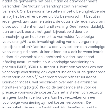
nadat de gemeente het besluit aan de aanvrager heeft
verzonden (de ‘datum verzending’ staat hierboven
vermeld). Om bezwaar in te stellen moet u belanghebbende
zijn bij het betreffende besluit. Uw bezwaarschrift bevat in
ieder geval: uw naam en adres, de datum, de reden waarom
u bezwaar indient en uw handtekening. Geef verder duidelijk
aan om welk besluit het gaat, bijvoorbeeld door de
omschrijving en het kenmerk te vermelden.Voorlopige
voorzieningWilt u de inwerkingtreding van de vergunning
tijdelijk uitstellen? Dan kunt u een verzoek om een voorlopige
voorziening indienen. Dit kan alleen als u ook bezwaar instelt.
U doet dit verzoek bij de Rechtbank Midden-Nederland,
afdeling Bestuursrecht, o.v.v. voorlopige voorzieningen,
postbus 16005, 3500 DA Utrecht. U kunt een verzoek om een
voorlopige voorziening ook digitaal indienen bij de genoemde
rechtbank via http://loket.rechtspraak.nl/bestuursrecht.
Daarvoor moet u wel beschikken over een elektronische
handtekening (DigiD). Kijk op de genoemde site voor de
precieze voorwaarden.KostenAan het instellen van bezwaar
zijn geen kosten verbonden. Aan het verzoeken om een
voorlopige voorziening zijn wel kosten verbonden. De
informatiebalie van de Rechtbank Midden-Nederland tel: