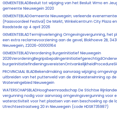
GEMEENTEBLADBesluit tot wijziging van het Besluit Wmo en Jeu
gemeente Nieuwegein 2020
GEMEENTEBLADGemeente Nieuwegein; verleende evenemente
(Paasvoordeel Festival) De Markt, Winkelcentrum City Plaza e
Raadstede op 4 april 2026
GEMEENTEBLADTermijnverlenging Omgevingsvergunning, het p
een extra reclamevoorziening aan de gevel, Blokhoeve 2B, 34
Nieuwegein, Z2026-00000164
GEMEENTEBLADVerordening Burgerinitiatief Nieuwegein
2026VerordeningBegripsbepalingenInitiatiefgerechtigdOnderw
burgerinitiatiefIndieningsvereistenOntvankelijkheidProcedureS
PROVINCIAAL BLADBekendmaking aanvraag wijziging omgeving
uitbreiden van het puttenveld van de drinkwaterwinning op de 
Waterwingebied Nieuwegein
WATERSCHAPSBLADHoogheemraadschap De Stichtse Rijnlande
vergunning nodig voor aanvraag omgevingsvergunning voor 
wateractiviteit voor het plaatsen van een beschoeiing op de lo
Utrechtsestraatweg 20 in Nieuwegein (code HDSR735987)