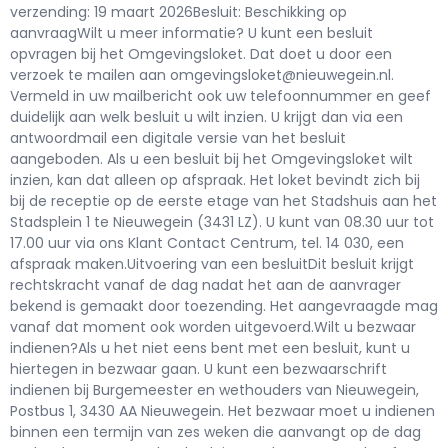
verzending: 19 maart 2026Besluit: Beschikking op
aanvraagWilt u meer informatie? U kunt een besluit
opvragen bij het Omgevingsloket. Dat doet u door een
verzoek te mailen aan omgevingsloket@nieuwegein.nl.
Vermeld in uw mailbericht ook uw telefoonnummer en geef
duidelijk aan welk besluit u wilt inzien. U krijgt dan via een
antwoordmail een digitale versie van het besluit
aangeboden. Als u een besluit bij het Omgevingsloket wilt
inzien, kan dat alleen op afspraak. Het loket bevindt zich bij
bij de receptie op de eerste etage van het Stadshuis aan het
Stadsplein 1 te Nieuwegein (3431 LZ). U kunt van 08.30 uur tot
17.00 uur via ons Klant Contact Centrum, tel. 14 030, een
afspraak maken.Uitvoering van een besluitDit besluit krijgt
rechtskracht vanaf de dag nadat het aan de aanvrager
bekend is gemaakt door toezending. Het aangevraagde mag
vanaf dat moment ook worden uitgevoerd.Wilt u bezwaar
indienen?Als u het niet eens bent met een besluit, kunt u
hiertegen in bezwaar gaan. U kunt een bezwaarschrift
indienen bij Burgemeester en wethouders van Nieuwegein,
Postbus 1, 3430 AA Nieuwegein. Het bezwaar moet u indienen
binnen een termijn van zes weken die aanvangt op de dag