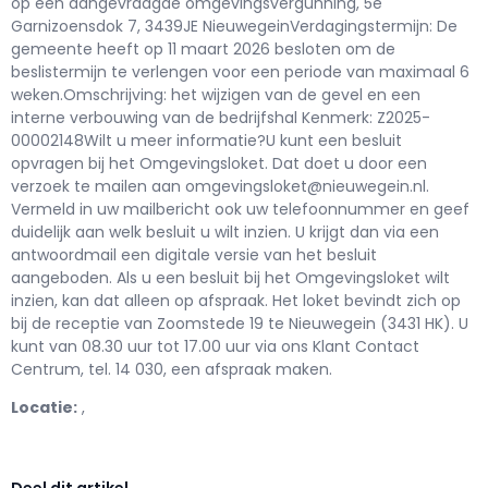
op een aangevraagde omgevingsvergunning, 5e
Garnizoensdok 7, 3439JE NieuwegeinVerdagingstermijn: De
gemeente heeft op 11 maart 2026 besloten om de
beslistermijn te verlengen voor een periode van maximaal 6
weken.Omschrijving: het wijzigen van de gevel en een
interne verbouwing van de bedrijfshal Kenmerk: Z2025-
00002148Wilt u meer informatie?U kunt een besluit
opvragen bij het Omgevingsloket. Dat doet u door een
verzoek te mailen aan omgevingsloket@nieuwegein.nl.
Vermeld in uw mailbericht ook uw telefoonnummer en geef
duidelijk aan welk besluit u wilt inzien. U krijgt dan via een
antwoordmail een digitale versie van het besluit
aangeboden. Als u een besluit bij het Omgevingsloket wilt
inzien, kan dat alleen op afspraak. Het loket bevindt zich op
bij de receptie van Zoomstede 19 te Nieuwegein (3431 HK). U
kunt van 08.30 uur tot 17.00 uur via ons Klant Contact
Centrum, tel. 14 030, een afspraak maken.
Locatie:
,