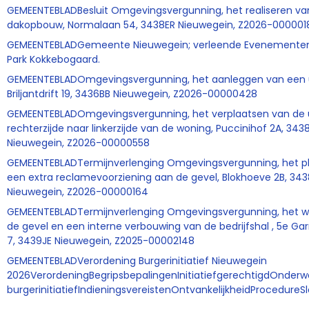
GEMEENTEBLADBesluit Omgevingsvergunning, het realiseren va
dakopbouw, Normalaan 54, 3438ER Nieuwegein, Z2026-000001
GEMEENTEBLADGemeente Nieuwegein; verleende Evenemente
Park Kokkebogaard.
GEMEENTEBLADOmgevingsvergunning, het aanleggen van een ui
Briljantdrift 19, 3436BB Nieuwegein, Z2026-00000428
GEMEENTEBLADOmgevingsvergunning, het verplaatsen van de ui
rechterzijde naar linkerzijde van de woning, Puccinihof 2A, 34
Nieuwegein, Z2026-00000558
GEMEENTEBLADTermijnverlenging Omgevingsvergunning, het p
een extra reclamevoorziening aan de gevel, Blokhoeve 2B, 34
Nieuwegein, Z2026-00000164
GEMEENTEBLADTermijnverlenging Omgevingsvergunning, het wi
de gevel en een interne verbouwing van de bedrijfshal , 5e Ga
7, 3439JE Nieuwegein, Z2025-00002148
GEMEENTEBLADVerordening Burgerinitiatief Nieuwegein
2026VerordeningBegripsbepalingenInitiatiefgerechtigdOnderw
burgerinitiatiefIndieningsvereistenOntvankelijkheidProcedureS