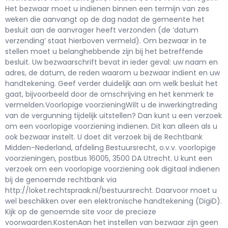
Het bezwaar moet u indienen binnen een termijn van zes
weken die aanvangt op de dag nadat de gemeente het
besluit aan de aanvrager heeft verzonden (de ‘datum
verzending’ staat hierboven vermeld). Om bezwaar in te
stellen moet u belanghebbende zijn bij het betreffende
besluit. Uw bezwaarschrift bevat in ieder geval: uw naam en
adres, de datum, de reden waarom u bezwaar indient en uw
handtekening. Geef verder duidelijk aan om welk besluit het
gaat, bijvoorbeeld door de omschrijving en het kenmerk te
vermelden.Voorlopige voorzieningWilt u de inwerkingtreding
van de vergunning tijdelijk uitstellen? Dan kunt u een verzoek
om een voorlopige voorziening indienen. Dit kan alleen als u
ook bezwaar instelt. U doet dit verzoek bij de Rechtbank
Midden-Nederland, afdeling Bestuursrecht, o.v.v. voorlopige
voorzieningen, postbus 16005, 3500 DA Utrecht. U kunt een
verzoek om een voorlopige voorziening ook digitaal indienen
bij de genoemde rechtbank via
http://loket.rechtspraak.nl/bestuursrecht. Daarvoor moet u
wel beschikken over een elektronische handtekening (DigiD).
Kijk op de genoemde site voor de precieze
voorwaarden.KostenAan het instellen van bezwaar zijn geen