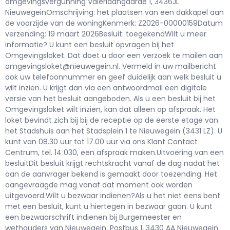
omgevingsvergunning Valeriaangaarde 1, 3436JL
NieuwegeinOmschrijving: het plaatsen van een dakkapel aan
de voorzijde van de woningKenmerk: Z2026-00000159Datum
verzending: 19 maart 2026Besluit: toegekendWilt u meer
informatie? U kunt een besluit opvragen bij het
Omgevingsloket. Dat doet u door een verzoek te mailen aan
omgevingsloket@nieuwegein.nl. Vermeld in uw mailbericht
ook uw telefoonnummer en geef duidelijk aan welk besluit u
wilt inzien. U krijgt dan via een antwoordmail een digitale
versie van het besluit aangeboden. Als u een besluit bij het
Omgevingsloket wilt inzien, kan dat alleen op afspraak. Het
loket bevindt zich bij bij de receptie op de eerste etage van
het Stadshuis aan het Stadsplein 1 te Nieuwegein (3431 LZ). U
kunt van 08.30 uur tot 17.00 uur via ons Klant Contact
Centrum, tel. 14 030, een afspraak maken.Uitvoering van een
besluitDit besluit krijgt rechtskracht vanaf de dag nadat het
aan de aanvrager bekend is gemaakt door toezending. Het
aangevraagde mag vanaf dat moment ook worden
uitgevoerd.Wilt u bezwaar indienen?Als u het niet eens bent
met een besluit, kunt u hiertegen in bezwaar gaan. U kunt
een bezwaarschrift indienen bij Burgemeester en
wethouders van Nieuwegein, Postbus 1, 3430 AA Nieuwegein.