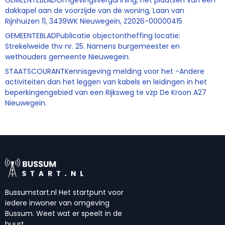
GEMEENTEBLADOmgevingsvergunning, het plaatsen van een
dakkapel aan de voorzijde van de woning, Laan van
Rijnhuizen 11, 3439WK Nieuwegein, Z2026-00000415
GEMEENTEBLADPublicatie objectontheffing locatie:
Strekelweide thv nr. 25. Namens burgemeester en
wethouders gemeente Nieuwegein.
STAATSCOURANTKennisgeving melding voor het -Andere
activiteiten dan het leggen van kabels en leidingen in het
beperkingengebied van een Rijksweg te vzp De Kroon A27
Nieuwegein.
Bussumstart.nl Het startpunt voor
iedere inwoner van omgeving
Bussum. Weet wat er speelt in de
buurt.