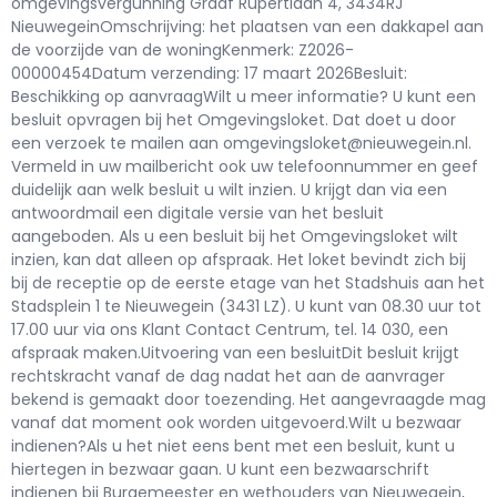
omgevingsvergunning Graaf Rupertlaan 4, 3434RJ
NieuwegeinOmschrijving: het plaatsen van een dakkapel aan
de voorzijde van de woningKenmerk: Z2026-
00000454Datum verzending: 17 maart 2026Besluit:
Beschikking op aanvraagWilt u meer informatie? U kunt een
besluit opvragen bij het Omgevingsloket. Dat doet u door
een verzoek te mailen aan omgevingsloket@nieuwegein.nl.
Vermeld in uw mailbericht ook uw telefoonnummer en geef
duidelijk aan welk besluit u wilt inzien. U krijgt dan via een
antwoordmail een digitale versie van het besluit
aangeboden. Als u een besluit bij het Omgevingsloket wilt
inzien, kan dat alleen op afspraak. Het loket bevindt zich bij
bij de receptie op de eerste etage van het Stadshuis aan het
Stadsplein 1 te Nieuwegein (3431 LZ). U kunt van 08.30 uur tot
17.00 uur via ons Klant Contact Centrum, tel. 14 030, een
afspraak maken.Uitvoering van een besluitDit besluit krijgt
rechtskracht vanaf de dag nadat het aan de aanvrager
bekend is gemaakt door toezending. Het aangevraagde mag
vanaf dat moment ook worden uitgevoerd.Wilt u bezwaar
indienen?Als u het niet eens bent met een besluit, kunt u
hiertegen in bezwaar gaan. U kunt een bezwaarschrift
indienen bij Burgemeester en wethouders van Nieuwegein,