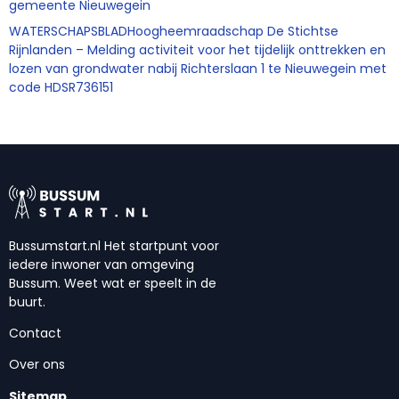
gemeente Nieuwegein
WATERSCHAPSBLADHoogheemraadschap De Stichtse
Rijnlanden – Melding activiteit voor het tijdelijk onttrekken en
lozen van grondwater nabij Richterslaan 1 te Nieuwegein met
code HDSR736151
Bussumstart.nl Het startpunt voor
iedere inwoner van omgeving
Bussum. Weet wat er speelt in de
buurt.
Contact
Over ons
Sitemap