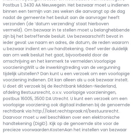
Postbus 1, 3430 AA Nieuwegein. Het bezwaar moet u indienen
binnen een termijn van zes weken die aanvangt op de dag
nadat de gemeente het besluit aan de aanvrager heeft
verzonden (de ‘datum verzending’ staat hierboven
vermeld). Om bezwaar in te stellen moet u belanghebbende
zijn bij het betreffende besluit. Uw bezwaarschrift bevat in
ieder geval: uw naam en adres, de datum, de reden waarom
u bezwaar indient en uw handtekening. Geef verder duidelijk
aan om welk besluit het gaat, bijvoorbeeld door de
omschrijving en het kenmerk te vermelden.Voorlopige
voorzieningWilt u de inwerkingtreding van de vergunning
tijdelijk uitstellen? Dan kunt u een verzoek om een voorlopige
voorziening indienen. Dit kan alleen als u ook bezwaar instelt.
U doet dit verzoek bij de Rechtbank Midden-Nederland,
afdeling Bestuursrecht, o.v.v. voorlopige voorzieningen,
postbus 16005, 3500 DA Utrecht. U kunt een verzoek om een
voorlopige voorziening ook digitaal indienen bij de genoemde
rechtbank via http://loket.rechtspraak.nl/bestuursrecht.
Daarvoor moet u wel beschikken over een elektronische
handtekening (DigiD). Kijk op de genoemde site voor de
precieze voorwaarden.KostenAan het instellen van bezwaar