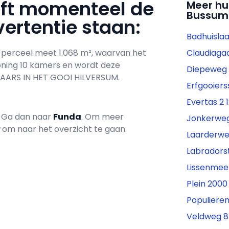
eft momenteel de
Meer hu
Bussum
ertentie staan:
Badhuislaa
t perceel meet 1.068 m², waarvan het
Claudiaga
oning 10 kamers en wordt deze
Diepeweg 1
ARS IN HET GOOI HILVERSUM.
Erfgooiers
Evertas 2 
? Ga dan naar
Funda
. Om meer
Jonkerweg
r
om naar het overzicht te gaan.
Laarderwe
Labradors
Lissenmeen
Plein 2000
Populieren
Veldweg 8