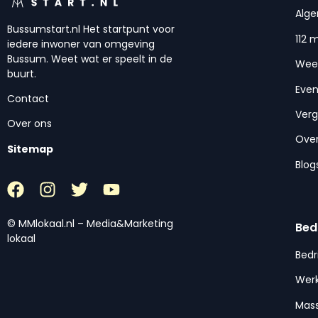
Alg
Bussumstart.nl Het startpunt voor
112 
iedere inwoner van omgeving
Bussum. Weet wat er speelt in de
Wee
buurt.
Eve
Contact
Ver
Over ons
Over
Sitemap
Blog
© MMlokaal.nl – Media&Marketing
Bed
lokaal
Bedr
Werk
Mas