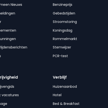
emeen Nieuws
Benzineprijs
meldingen
Gebedstijden
r
Stroomstoring
nementen
Koningsdag
gunningen
Rommelmarkt
lijdensberichten
Stemwijzer
s
PCR-test
rijvigheid
Verblijf
ijvengids
Huizenaanbod
 vacatures
Hotel
sage
Bed & Breakfast