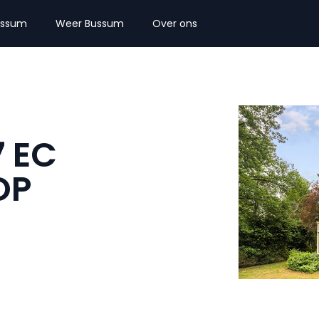
ussum
Weer Bussum
Over ons
7 EC
OP