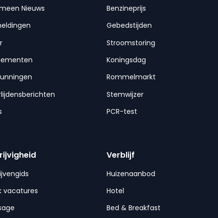
emeen Nieuws
Benzineprijs
meldingen
Gebedstijden
r
Stroomstoring
nementen
Koningsdag
gunningen
Rommelmarkt
lijdensberichten
Stemwijzer
s
PCR-test
rijvigheid
Verblijf
ijvengids
Huizenaanbod
 vacatures
Hotel
sage
Bed & Breakfast