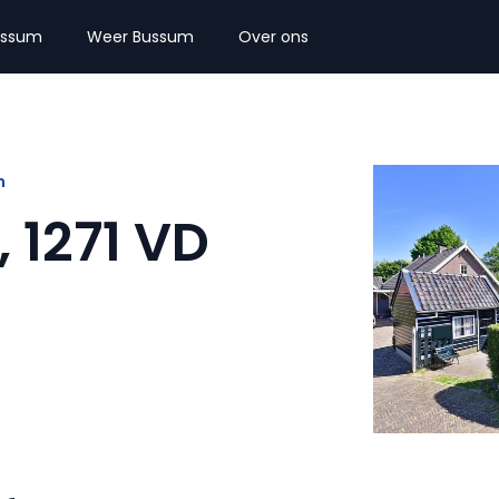
ussum
Weer Bussum
Over ons
n
 1271 VD