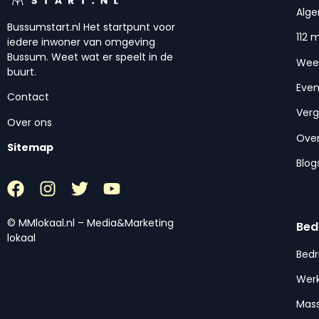
Alg
Bussumstart.nl Het startpunt voor
112 
iedere inwoner van omgeving
Bussum. Weet wat er speelt in de
Wee
buurt.
Eve
Contact
Ver
Over ons
Over
Sitemap
Blog
© MMlokaal.nl – Media&Marketing
Bed
lokaal
Bedr
Werk
Mas