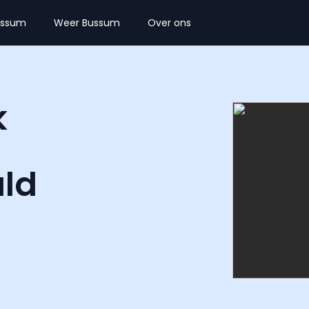
ussum
Weer Bussum
Over ons
k
ld