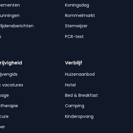
nementen
Koningsdag
gunningen
Rommelmarkt
lijdensberichten
Stemwijzer
s
PCR-test
rijvigheid
Verblijf
ijvengids
Huizenaanbod
 vacatures
Hotel
sage
Bed & Breakfast
otherapie
Camping
cure
Kinderopvang
per