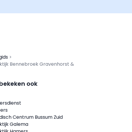
gids
ktijk Bennebroek Gravenhorst &
 bekeken ook
ersdienst
bers
disch Centrum Bussum Zuid
ktijk Galema
ktijk Hamers