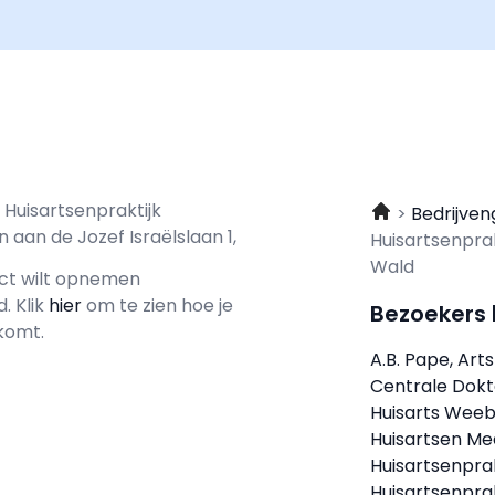
 Huisartsenpraktijk
Bedrijven
aan de Jozef Israëlslaan 1,
Huisartsenpra
Wald
act wilt opnemen
d.
Klik
hier
om te zien hoe je
Bezoekers
komt.
A.B. Pape, Arts
Centrale Dokt
Huisarts Wee
Huisartsen Me
Huisartsenpra
Huisartsenpra