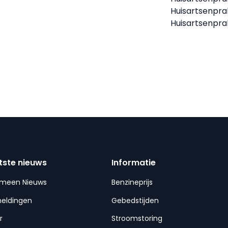
Huisartsenprak
Huisartsenpra
tste nieuws
Informatie
emeen Nieuws
Benzineprijs
meldingen
Gebedstijden
r
Stroomstoring