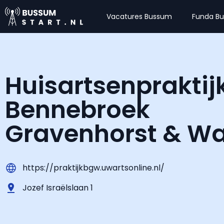
Vacatures Bussum
Funda B
Huisartsenpraktij
Bennebroek
Gravenhorst & Wa
https://praktijkbgw.uwartsonline.nl/
Jozef Israëlslaan 1