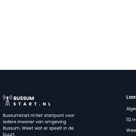
Laa
Alg
Bussumstart.nl Het startpunt voor
112 
iedere inwoner van omgeving
Bussum. Weet wat er speelt in de
Wee
buurt.