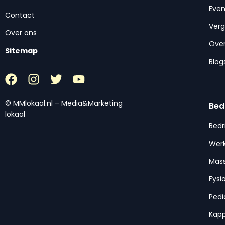
Eve
Contact
Ver
Over ons
Over
Sitemap
Blog
© MMlokaal.nl – Media&Marketing
Bed
lokaal
Bedr
Werk
Mas
Fysi
Pedi
Kap