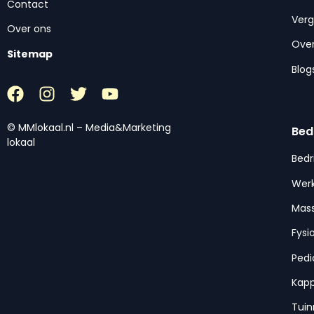
Contact
Ver
Over ons
Over
Sitemap
Blog
© MMlokaal.nl – Media&Marketing
Bed
lokaal
Bedr
Werk
Mas
Fysi
Pedi
Kap
Tui