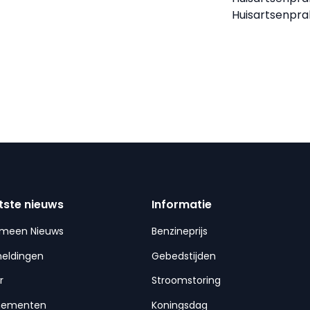
Huisartsenpra
tste nieuws
Informatie
emeen Nieuws
Benzineprijs
meldingen
Gebedstijden
r
Stroomstoring
nementen
Koningsdag