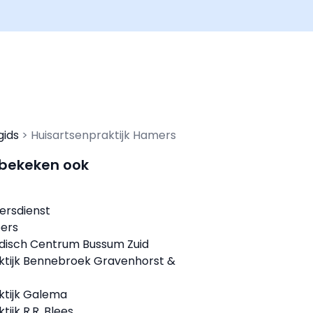
gids
Huisartsenpraktijk Hamers
 bekeken ook
ersdienst
bers
disch Centrum Bussum Zuid
ktijk Bennebroek Gravenhorst &
ktijk Galema
tijk R.R. Blees