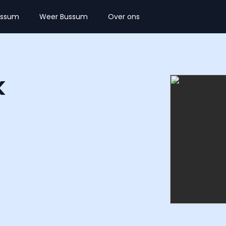
ussum
Weer Bussum
Over ons
k