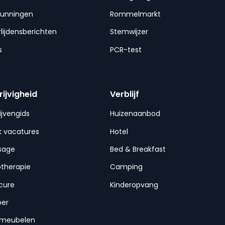
gunningen
Rommelmarkt
lijdensberichten
Stemwijzer
s
PCR-test
rijvigheid
Verblijf
ijvengids
Huizenaanbod
 vacatures
Hotel
sage
Bed & Breakfast
otherapie
Camping
cure
Kinderopvang
per
nmeubelen