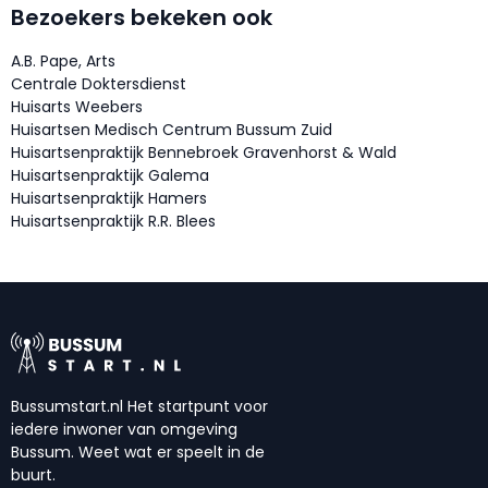
Bezoekers bekeken ook
A.B. Pape, Arts
Centrale Doktersdienst
Huisarts Weebers
Huisartsen Medisch Centrum Bussum Zuid
Huisartsenpraktijk Bennebroek Gravenhorst & Wald
Huisartsenpraktijk Galema
Huisartsenpraktijk Hamers
Huisartsenpraktijk R.R. Blees
Bussumstart.nl Het startpunt voor
iedere inwoner van omgeving
Bussum. Weet wat er speelt in de
buurt.