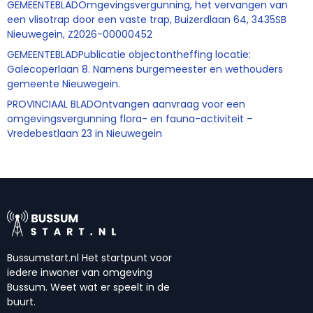
GEMEENTEBLADOmgevingsvergunning, het vervangen van
een vlisotrap door een vaste trap, Buizerdlaan 64, 3435SB
Nieuwegein, Z2026-00000452
GEMEENTEBLADPublicatie objectontheffing locatie:
Galecoperlaan 8. Namens burgemeester en wethouders
gemeente Nieuwegein.
PROVINCIAAL BLADOntvangen aanvraag voor een
omgevingsvergunning flora- en fauna-activiteit –
Vredebestlaan 23 in Nieuwegein
Bussumstart.nl Het startpunt voor
iedere inwoner van omgeving
Bussum. Weet wat er speelt in de
buurt.