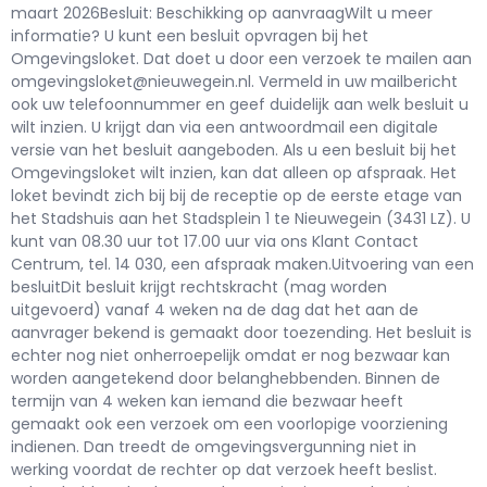
maart 2026Besluit: Beschikking op aanvraagWilt u meer
informatie? U kunt een besluit opvragen bij het
Omgevingsloket. Dat doet u door een verzoek te mailen aan
omgevingsloket@nieuwegein.nl. Vermeld in uw mailbericht
ook uw telefoonnummer en geef duidelijk aan welk besluit u
wilt inzien. U krijgt dan via een antwoordmail een digitale
versie van het besluit aangeboden. Als u een besluit bij het
Omgevingsloket wilt inzien, kan dat alleen op afspraak. Het
loket bevindt zich bij bij de receptie op de eerste etage van
het Stadshuis aan het Stadsplein 1 te Nieuwegein (3431 LZ). U
kunt van 08.30 uur tot 17.00 uur via ons Klant Contact
Centrum, tel. 14 030, een afspraak maken.Uitvoering van een
besluitDit besluit krijgt rechtskracht (mag worden
uitgevoerd) vanaf 4 weken na de dag dat het aan de
aanvrager bekend is gemaakt door toezending. Het besluit is
echter nog niet onherroepelijk omdat er nog bezwaar kan
worden aangetekend door belanghebbenden. Binnen de
termijn van 4 weken kan iemand die bezwaar heeft
gemaakt ook een verzoek om een voorlopige voorziening
indienen. Dan treedt de omgevingsvergunning niet in
werking voordat de rechter op dat verzoek heeft beslist.