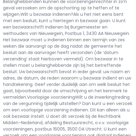
Belanghebbenden kunnen de voorzieningenrechter in zo’n
geval verzoeken om de opschorting op te heffen of te
wijzigen.Wilt u bezwaar indienen?Als u het niet eens bent
met een besluit, kunt u hiertegen in bezwaar gaan. U kunt
een bezwaarschrift indienen bij Burgemeester en
wethouders van Nieuwegein, Postbus 1, 3430 AA Nieuwegein.
Het bezwaar moet u indienen binnen een termijn van zes
weken die aanvangt op de dag nadat de gemeente het
besluit aan de aanvrager heeft verzonden (de ‘datum
verzending’ staat hierboven vermeld). Om bezwaar in te
stellen moet u belanghebbende zijn bij het betreffende
besluit. Uw bezwaarschrift bevat in ieder geval: uw naam en
adres, de datum, de reden waarom u bezwaar indient en uw
handtekening. Geef verder duidelijk aan om welk besluit het
gaat, bijvoorbeeld door de omschrijving en het kenmerk te
vermelden.Voorlopige voorzieningWilt u de inwerkingtreding
van de vergunning tijdelijk uitstellen? Dan kunt u een verzoek
om een voorlopige voorziening indienen. Dit kan alleen als u
ook bezwaar instelt. U doet dit verzoek bij de Rechtbank
Midden-Nederland, afdeling Bestuursrecht, o.v.v. voorlopige
voorzieningen, postbus 16005, 3500 DA Utrecht. U kunt een
verzoek om een voorlopige voorziening ook digitaal indienen