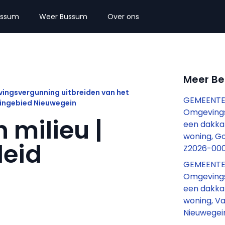
ussum
Weer Bussum
Over ons
Meer B
ngsvergunning uitbreiden van het
GEMEENTE
wingebied Nieuwegein
Omgevings
 milieu |
een dakkap
woning, Go
leid
Z2026-00
GEMEENTE
Omgevings
een dakkap
woning, Va
Nieuwegei