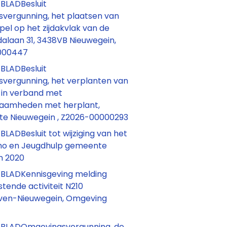
BLADBesluit
vergunning, het plaatsen van
el op het zijdakvlak van de
dalaan 31, 3438VB Nieuwegein,
000447
BLADBesluit
vergunning, het verplanten van
in verband met
zaamheden met herplant,
 te Nieuwegein , Z2026-00000293
ADBesluit tot wijziging van het
mo en Jeugdhulp gemeente
n 2020
LADKennisgeving melding
stende activiteit N210
en-Nieuwegein, Omgeving
BLADOmgevingsvergunning, de