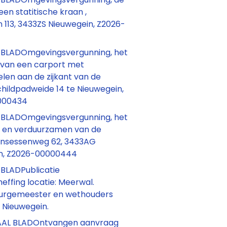
een statitische kraan ,
 113, 3433ZS Nieuwegein, Z2026-
BLADOmgevingsvergunning, het
n van een carport met
len aan de zijkant van de
childpadweide 14 te Nieuwegein,
000434
BLADOmgevingsvergunning, het
 en verduurzamen van de
rinsessenweg 62, 3433AG
n, Z2026-00000444
LADPublicatie
effing locatie: Meerwal.
urgemeester en wethouders
Nieuwegein.
AAL BLADOntvangen aanvraag