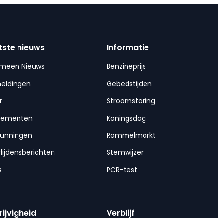
tste nieuws
Informatie
emeen Nieuws
Benzineprijs
meldingen
Gebedstijden
r
Stroomstoring
nementen
Koningsdag
gunningen
Rommelmarkt
lijdensberichten
Stemwijzer
s
PCR-test
rijvigheid
Verblijf