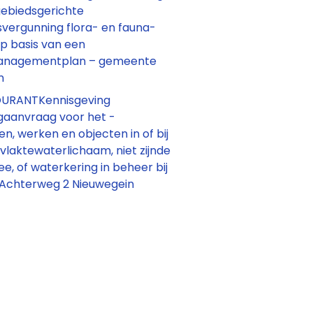
gebiedsgerichte
vergunning flora- en fauna-
 op basis van een
anagementplan – gemeente
n
URANTKennisgeving
gaanvraag voor het -
, werken en objecten in of bij
laktewaterlichaam, niet zijnde
e, of waterkering in beheer bij
e Achterweg 2 Nieuwegein