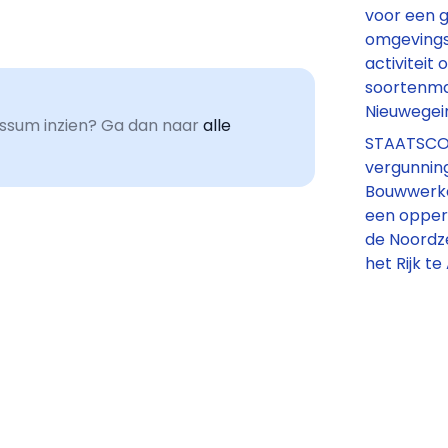
voor een 
omgevings
activiteit
soortenm
Nieuwegei
sum inzien? Ga dan naar
alle
STAATSCO
vergunnin
Bouwwerken
een opperv
de Noordze
het Rijk t