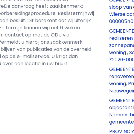
ureDe aanvraag heeft zaakkenmerk:
sloop van 
orbereidingsprocedure. BeslistermijnWij
Wierselaan
besluit. Dit betekent dat wij uiterlijk
00000540
ze termijn kunnen wij met 6 weken
GEMEENTE
an contact op met de ODU via
realisere
rmeldt u hierbij ons zaakkenmerk:
zonnepane
blijven van publicaties van de overheid
woning , S
op de e-mailservice. U krijgt dan
Z2026-00
 over een locatie in uw buurt.
GEMEENTE
renoveren
woning, P
Nieuwegei
GEMEENTEB
objectonth
Namens b
gemeente 
PROVINCI