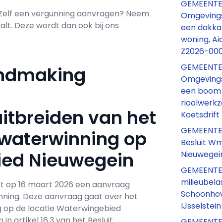
GEMEENTE
 Zelf een vergunning aanvragen? Neem
Omgevings
t. Deze wordt dan ook bij ons
een dakkap
woning, Ai
Z2026-00
GEMEENTE
ndmaking
Omgevings
een boom 
rioolwerk
tbreiden van het
Koetsdrift
GEMEENTEBL
kwaterwinning op
Besluit W
ied Nieuwegein
Nieuwegei
GEMEENTEB
milieubela
ft op 16 maart 2026 een aanvraag
Schoonhov
nning. Deze aanvraag gaat over het
IJsselstein
g op de locatie Waterwingebied
n artikel 16.3 van het Besluit
GEMEENTE