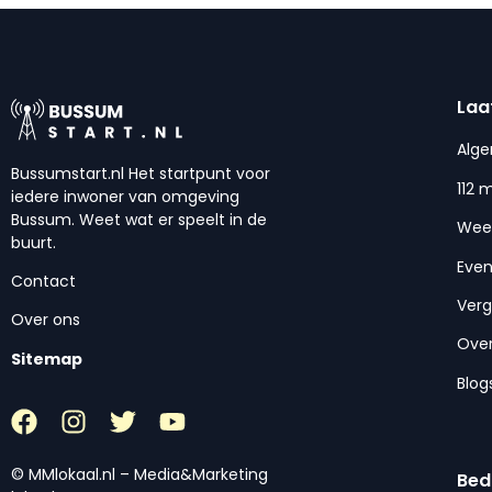
Laa
Alg
Bussumstart.nl Het startpunt voor
112 
iedere inwoner van omgeving
Bussum. Weet wat er speelt in de
Wee
buurt.
Eve
Contact
Ver
Over ons
Over
Sitemap
Blog
© MMlokaal.nl – Media&Marketing
Bed