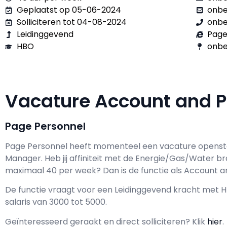
Geplaatst op 05-06-2024
onb
Solliciteren tot 04-08-2024
onb
Leidinggevend
Page
HBO
onbe
Vacature Account and 
Page Personnel
Page Personnel h
eeft momenteel een vacature opens
Manager
. Heb jij affiniteit met de Energie/Gas/Water b
maximaal
40 per week? Dan is de functie als
Account an
De functie vraagt voor een
Leidinggevend kracht met
salaris van
3000
tot
5000.
Geïnteresseerd geraakt en d
irect solliciteren? Klik
hier
.