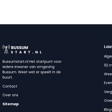
Laa
Alg
Bussumstart.nl Het startpunt voor
112 
iedere inwoner van omgeving
Bussum. Weet wat er speelt in de
Wee
buurt.
Eve
Contact
Ver
Over ons
Over
Sitemap
Blog