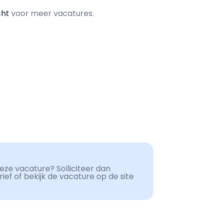
cht
voor meer vacatures.
ze vacature? Solliciteer dan
ef of bekijk de vacature op de site