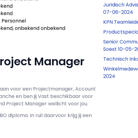
Juridisch Advi
ekend
07-06-2024
ekend
 Personnel
KPN Teamleid
kend, onbekend onbekend
Productspecia
Senior Commu
Soest 10-05-
Project Manager
Technisch In
Winkelmedewe
2024
taan voor een
Projectmanager, Account
ranche en ben jij
Vast
beschikbaar voor
d Project Manager wellicht voor jou.
HBO
diploma. In ruil daarvoor krijg jij een