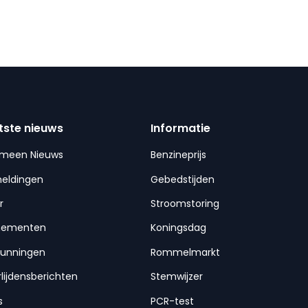
tste nieuws
Informatie
emeen Nieuws
Benzineprijs
meldingen
Gebedstijden
r
Stroomstoring
nementen
Koningsdag
gunningen
Rommelmarkt
lijdensberichten
Stemwijzer
s
PCR-test