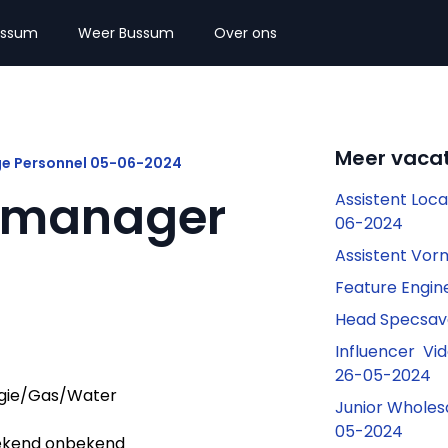
ussum
Weer Bussum
Over ons
Meer vaca
ge Personnel 05-06-2024
tmanager
Assistent Loc
06-2024
Assistent Vo
Feature Engin
Head Specsav
Influencer Vid
26-05-2024
gie/Gas/Water
Junior Wholes
05-2024
kend onbekend