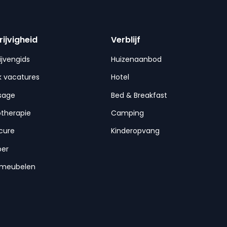
rijvigheid
Verblijf
ijvengids
Huizenaanbod
 vacatures
Hotel
sage
Bed & Breakfast
otherapie
Camping
cure
Kinderopvang
per
nmeubelen