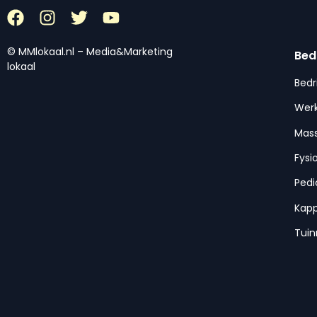
© MMlokaal.nl – Media&Marketing
Bed
lokaal
Bedr
Werk
Mas
Fysi
Pedi
Kap
Tui