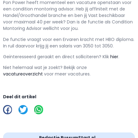
Pon Power h
eeft momenteel een vacature openstaan voor
een
condition montoring advisor
. Heb jij affiniteit met de
Handel/Groothandel branche en ben jij
Vast
beschikbaar
voor maximaal
40 per week? Dan is de functie als
Condition
Montoring Advisor wellicht voor jou.
De functie vraagt voor een
Ervaren kracht met
HBO
diploma.
In ruil daarvoor krijg jij een salaris van
3050
tot
3050.
Geïnteresseerd geraakt en d
irect solliciteren? Klik
hier
.
Niet helemaal wat je zoekt? Bekijk onze
vacatureoverzicht
voor meer vacatures.
Deel dit artikel
Redactie BussumStart.nl