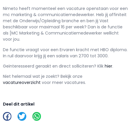
Nimeto h
eeft momenteel een vacature openstaan voor een
mc marketing & communicatiemedewerker
. Heb jij affiniteit
met de Onderwijs/Opleiding branche en ben jij
Vast
beschikbaar voor maximaal
16 per week? Dan is de functie
als
[MC Marketing & Communicatiemedewerker wellicht
voor jou.
De functie vraagt voor een
Ervaren kracht met
HBO
diploma.
In ruil daarvoor krijg jij een salaris van
2700
tot
3000.
Geïnteresseerd geraakt en d
irect solliciteren? Klik
hier
.
Niet helemaal wat je zoekt? Bekijk onze
vacatureoverzicht
voor meer vacatures.
Deel dit artikel