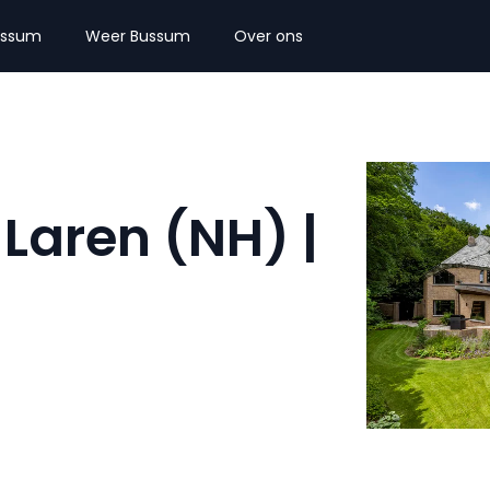
ussum
Weer Bussum
Over ons
 Laren (NH) |