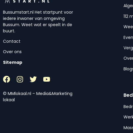
Alg
Bussumstart.nl Het startpunt voor
112 
iedere inwoner van omgeving
Bussum. Weet wat er speelt in de
Wee
buurt.
Eve
Contact
Ver
Over ons
Over
Sitemap
Blog
© MMlokaal.nl – Media&Marketing
Bed
lokaal
Bedr
Werk
Mas