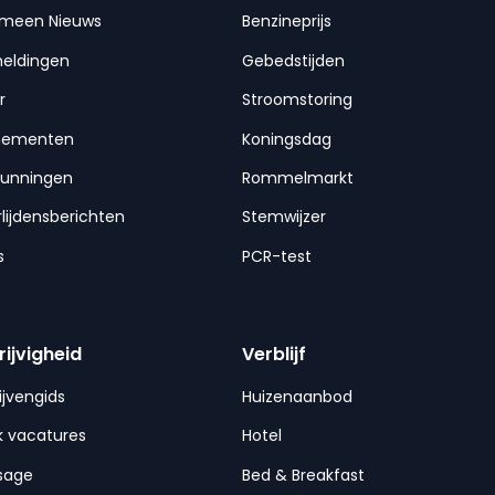
emeen Nieuws
Benzineprijs
meldingen
Gebedstijden
r
Stroomstoring
nementen
Koningsdag
gunningen
Rommelmarkt
lijdensberichten
Stemwijzer
s
PCR-test
rijvigheid
Verblijf
ijvengids
Huizenaanbod
 vacatures
Hotel
sage
Bed & Breakfast