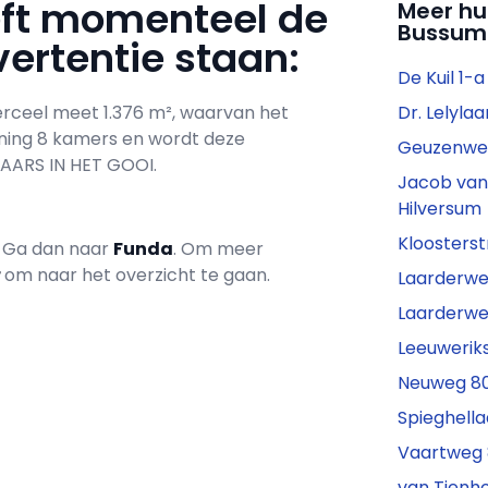
eft momenteel de
Meer hu
Bussum
ertentie staan:
De Kuil 1-
perceel meet 1.376 m², waarvan het
Dr. Lelyla
oning 8 kamers en wordt deze
Geuzenweg
ARS IN HET GOOI.
Jacob van
Hilversum
Kloosters
? Ga dan naar
Funda
. Om meer
r
om naar het overzicht te gaan.
Laarderwe
Laarderwe
Leeuweriks
Neuweg 80
Spieghella
Vaartweg 
van Tienho