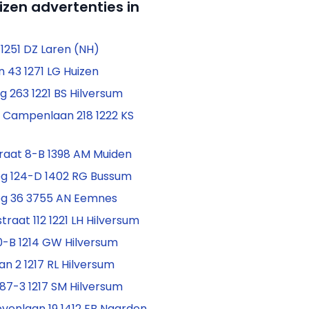
izen advertenties in
a 1251 DZ Laren (NH)
an 43 1271 LG Huizen
 263 1221 BS Hilversum
 Campenlaan 218 1222 KS
traat 8-B 1398 AM Muiden
g 124-D 1402 RG Bussum
g 36 3755 AN Eemnes
traat 112 1221 LH Hilversum
-B 1214 GW Hilversum
an 2 1217 RL Hilversum
87-3 1217 SM Hilversum
venlaan 19 1412 EB Naarden