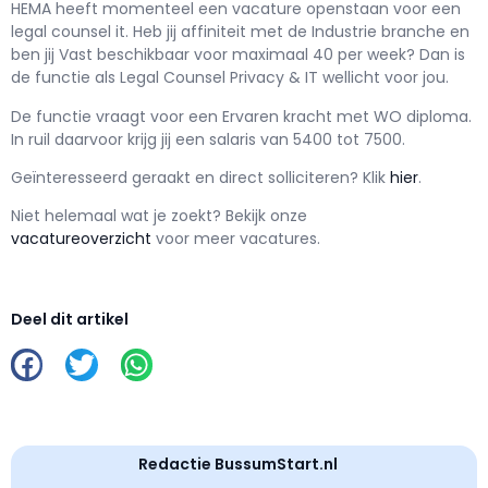
HEMA h
eeft momenteel een vacature openstaan voor een
legal counsel it
. Heb jij affiniteit met de Industrie branche en
ben jij
Vast
beschikbaar voor maximaal
40 per week? Dan is
de functie als
Legal Counsel Privacy & IT wellicht voor jou.
De functie vraagt voor een
Ervaren kracht met
WO
diploma.
In ruil daarvoor krijg jij een salaris van
5400
tot
7500.
Geïnteresseerd geraakt en d
irect solliciteren? Klik
hier
.
Niet helemaal wat je zoekt? Bekijk onze
vacatureoverzicht
voor meer vacatures.
Deel dit artikel
Redactie BussumStart.nl