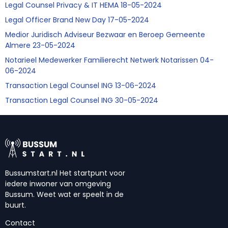
Legal Counsel Privacy & IT HEMA 18-05-2024
Legal Officer Brand New Day 17-05-2024
Medior Juridisch Adviseur Bezwaar en Beroep Gemeente
Almere 23-05-2024
Notarieel Medewerker Familierecht Netwerk Notarissen 04-
06-2024
Transaction Legal Counsel ING 13-06-2024
Transaction Legal Counsel ING 30-05-2024
Bussumstart.nl Het startpunt voor
iedere inwoner van omgeving
Bussum. Weet wat er speelt in de
buurt.
Contact