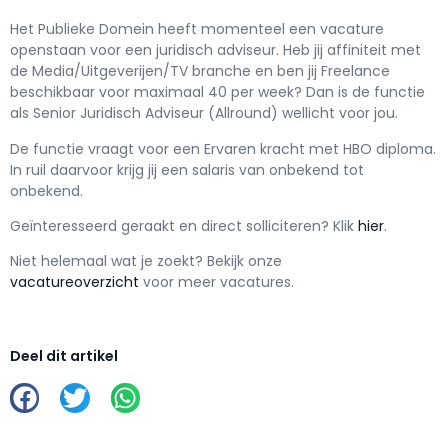
Het Publieke Domein h
eeft momenteel een vacature
openstaan voor een
juridisch adviseur
. Heb jij affiniteit met
de Media/Uitgeverijen/TV branche en ben jij
Freelance
beschikbaar voor maximaal
40 per week? Dan is de functie
als
Senior Juridisch Adviseur (Allround) wellicht voor jou.
De functie vraagt voor een
Ervaren kracht met
HBO
diploma.
In ruil daarvoor krijg jij een salaris van
onbekend
tot
onbekend.
Geïnteresseerd geraakt en d
irect solliciteren? Klik
hier
.
Niet helemaal wat je zoekt? Bekijk onze
vacatureoverzicht
voor meer vacatures.
Deel dit artikel