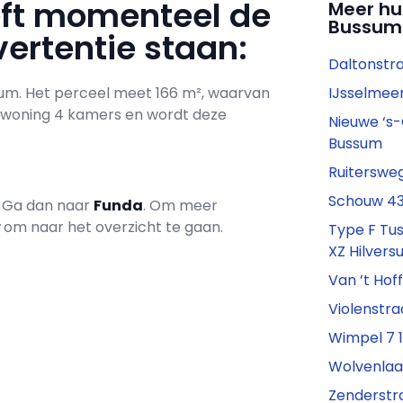
eft momenteel de
Meer hu
Bussum
ertentie staan:
Daltonstra
sum. Het perceel meet 166 m², waarvan
IJsselmeer
e woning 4 kamers en wordt deze
Nieuwe ‘s
Bussum
Ruitersweg
Schouw 43 
? Ga dan naar
Funda
. Om meer
r
om naar het overzicht te gaan.
Type F Tus
XZ Hilver
Van ’t Hof
Violenstra
Wimpel 7 
Wolvenlaan
Zenderstra