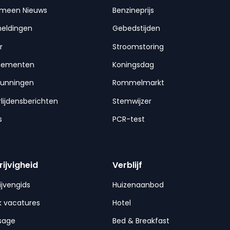
emeen Nieuws
Benzineprijs
meldingen
Gebedstijden
r
Stroomstoring
nementen
Koningsdag
gunningen
Rommelmarkt
lijdensberichten
Stemwijzer
s
PCR-test
rijvigheid
Verblijf
ijvengids
Huizenaanbod
 vacatures
Hotel
sage
Bed & Breakfast