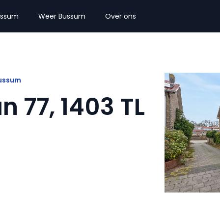
ussum
Weer Bussum
Over ons
Bussum
 77, 1403 TL