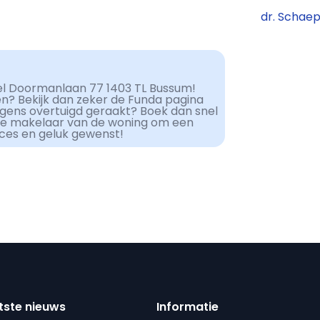
dr. Schae
el Doormanlaan 77 1403 TL Bussum!
en? Bekijk dan zeker de Funda pagina
lgens overtuigd geraakt? Boek dan snel
de makelaar van de woning om een
cces en geluk gewenst!
tste nieuws
Informatie