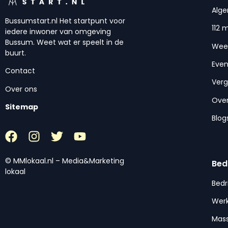
Alg
Bussumstart.nl Het startpunt voor
112 
iedere inwoner van omgeving
Bussum. Weet wat er speelt in de
Wee
buurt.
Eve
Contact
Ver
Over ons
Over
Sitemap
Blog
© MMlokaal.nl – Media&Marketing
Bed
lokaal
Bedr
Werk
Mas