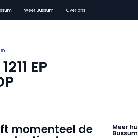
ussum
Weer Bussum
Over ons
sum
1211 EP
OP
eft momenteel de
Meer hu
Bussum