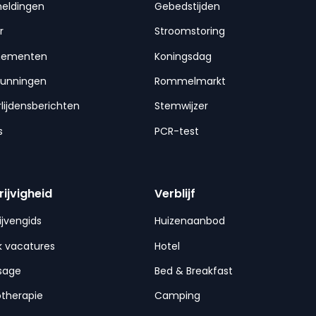
meldingen
Gebedstijden
r
Stroomstoring
nementen
Koningsdag
gunningen
Rommelmarkt
lijdensberichten
Stemwijzer
s
PCR-test
rijvigheid
Verblijf
ijvengids
Huizenaanbod
 vacatures
Hotel
sage
Bed & Breakfast
otherapie
Camping