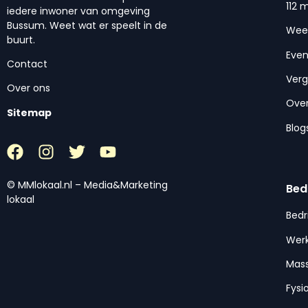
112 
iedere inwoner van omgeving
Bussum. Weet wat er speelt in de
Wee
buurt.
Eve
Contact
Ver
Over ons
Over
Sitemap
Blog
© MMlokaal.nl – Media&Marketing
Bed
lokaal
Bedr
Werk
Mas
Fysi