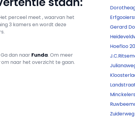
ertentie staan:
Dorotheag
. Het perceel meet , waarvan het
Erfgooiers
ning 3 kamers en wordt deze
Gerard Do
s.
Heideveldw
Hoefloo 20
? Ga dan naar
Funda
. Om meer
J.C.Ritsem
r
om naar het overzicht te gaan.
Julianawe
Kloosterla
Landstraa
Minckelers
Ruwbeemd
Zuiderweg 