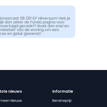
onsstraat 58 1211 EP Hilversum! Heb je
kijk dan zeker de Funda pagina voor
 overtuigd geraakt? Boek dan snel en
makelaar van de woning om een
cces en geluk gewenst!
tste nieuws
Informatie
emeen Nieuws
Benzineprijs