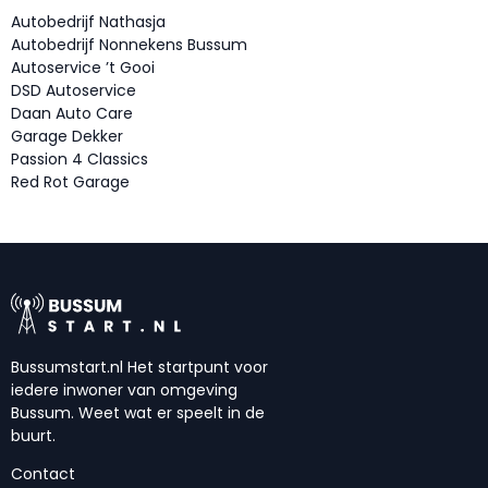
Autobedrijf Nathasja
Autobedrijf Nonnekens Bussum
Autoservice ’t Gooi
DSD Autoservice
Daan Auto Care
Garage Dekker
Passion 4 Classics
Red Rot Garage
Bussumstart.nl Het startpunt voor
iedere inwoner van omgeving
Bussum. Weet wat er speelt in de
buurt.
Contact