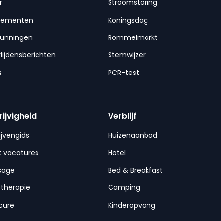
r
Stroomstoring
nementen
Koningsdag
gunningen
Rommelmarkt
lijdensberichten
Stemwijzer
s
PCR-test
rijvigheid
Verblijf
ijvengids
Huizenaanbod
 vacatures
Hotel
sage
Bed & Breakfast
otherapie
Camping
cure
Kinderopvang