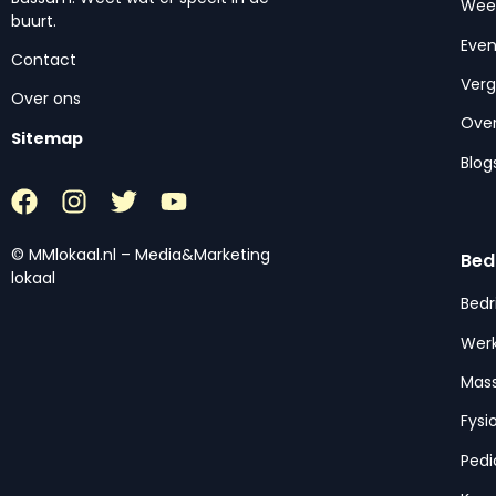
Wee
buurt.
Eve
Contact
Ver
Over ons
Over
Sitemap
Blog
© MMlokaal.nl – Media&Marketing
Bed
lokaal
Bedr
Werk
Mas
Fysi
Pedi