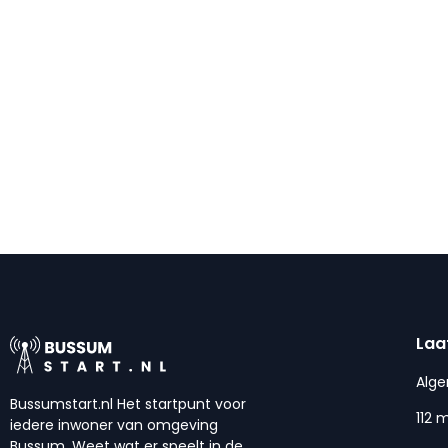
Laa
Alg
Bussumstart.nl Het startpunt voor
112 
iedere inwoner van omgeving
Bussum. Weet wat er speelt in de