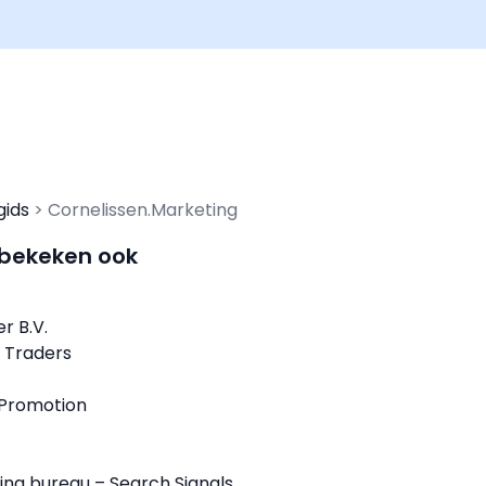
gids
Cornelissen.Marketing
 bekeken ook
r B.V.
 Traders
 Promotion
ing bureau – Search Signals