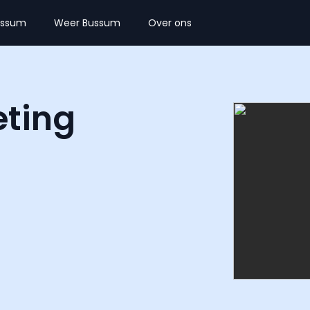
ussum
Weer Bussum
Over ons
eting