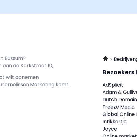
van Bussum?
Bedrijven
 aan de Kerkstraat 10,
Bezoekers
act wilt opnemen
ij Cornelissen.Marketing komt.
AdSplicit
Adam & Gullive
Dutch Domain
Freeze Media
Global Online
Intikkertje
Jayce
Online market