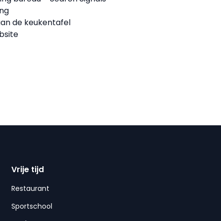
ing
n de keukentafel
bsite
Vrije tijd
Restaurant
Sportschool