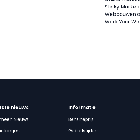
Sticky Market
Webbouwen aa
Work Your We
tste nieuws
Informatie
emeen Nieuws
Benzineprijs
meldingen
Gebedstijden