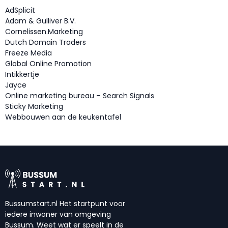
AdSplicit
Adam & Gulliver B.V.
Cornelissen.Marketing
Dutch Domain Traders
Freeze Media
Global Online Promotion
Intikkertje
Jayce
Online marketing bureau – Search Signals
Sticky Marketing
Webbouwen aan de keukentafel
Bussumstart.nl Het startpunt voor
iedere inwoner van omgeving
Bussum. Weet wat er speelt in de