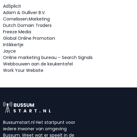
AdSplicit
Adam & Gulliver B.V.
Cornelissen.Marketing
Dutch Domain Traders
Freeze Media
Global Online Promotion
Intikkertje
Jayce
Online marketing bureau – Search Signals
Webbouwen aan de keukentafel
Work Your Website
Bussumstart.nl Het startpunt voor
iedere inwoner van omgeving
Bussum. Weet wat er speelt in de