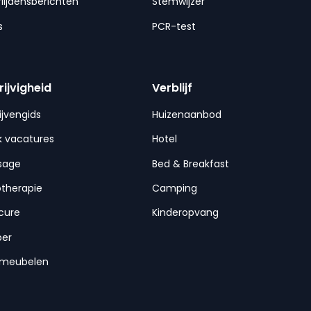
lijdensberichten
Stemwijzer
s
PCR-test
rijvigheid
Verblijf
ijvengids
Huizenaanbod
 vacatures
Hotel
sage
Bed & Breakfast
otherapie
Camping
cure
Kinderopvang
per
nmeubelen