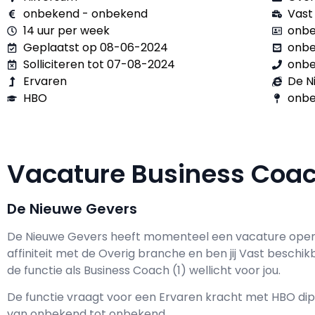
onbekend - onbekend
Vast
14 uur per week
onbe
Geplaatst op 08-06-2024
onb
Solliciteren tot 07-08-2024
onb
Ervaren
De N
HBO
onbe
Vacature Business Coa
De Nieuwe Gevers
De Nieuwe Gevers h
eeft momenteel een vacature ope
affiniteit met de Overig branche en ben jij
Vast
beschik
de functie als
Business Coach (1) wellicht voor jou.
De functie vraagt voor een
Ervaren kracht met
HBO
dip
van
onbekend
tot
onbekend.