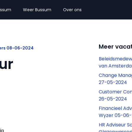
ussum
Weer Bussum
Over ons
Meer vaca
vers 08-06-2024
ur
Beleidsmedewe
van Amsterda
Change Manag
27-05-2024
Customer Con
26-05-2024
Financieel Ad
Wyzer 05-06
HR Adviseur S
ig
Glazenwasser