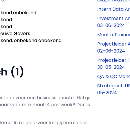
Intern Data A
kend onbekend
Investment An
ekend
03-06-2024
ekend
ieuwe Gevers
Meet a Traine
kend, onbekend onbekend
Projectleider 
02-06-2024
Projectleider 
30-05-2024
ch (1)
QA & QC Mana
Strategisch HR
05-2024
nstaan voor een
business coach 1
. Heb jij
baar voor maximaal
14 per week? Dan is
loma. In ruil daarvoor krijg jij een salaris