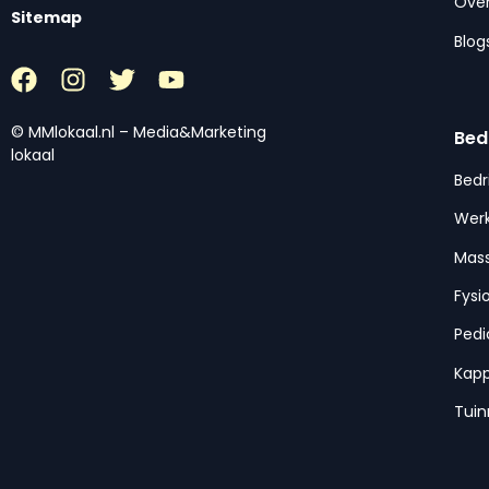
Over
Sitemap
Blog
© MMlokaal.nl – Media&Marketing
Bed
lokaal
Bedr
Werk
Mas
Fysi
Pedi
Kap
Tui