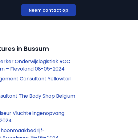
Neem contact op
tures in Bussum
rker Onderwijslogistiek ROC
m – Flevoland 08-05-2024
ement Consultant Yellowtail
sultant The Body Shop Belgium
viseur Vluchtelingenopvang
-2024
choonmaakbedrijf-
ij Breedweer 15-05-2024