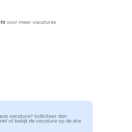
cht
voor meer vacatures.
ze vacature? Solliciteer dan
ef of bekijk de vacature op de site