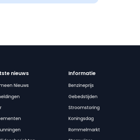
tste nieuws
Informatie
emeen Nieuws
Benzineprijs
meldingen
Gebedstijden
r
Stroomstoring
nementen
Koningsdag
gunningen
Rommelmarkt