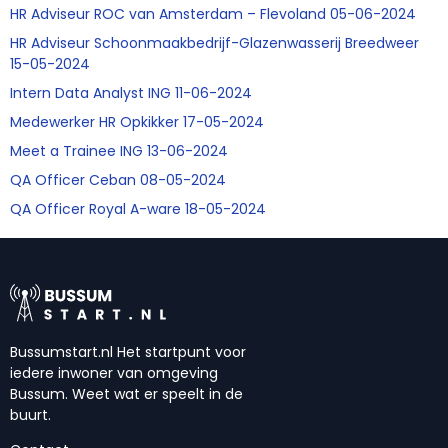
HR Adviseur ROC van Amsterdam – Flevoland 05-06-2024
HR Adviseur Schoonmaakbedrijf-Glazenwasserij Breedweer
15-05-2024
Intern Data Analyst ING 11-06-2024
Medewerker HR Opkikker 17-05-2024
Meet a Trainee ING 13-06-2024
QA Officer Ceban 08-05-2024
QA Officer Royal A-ware 18-05-2024
Bussumstart.nl Het startpunt voor
iedere inwoner van omgeving
Bussum. Weet wat er speelt in de
buurt.