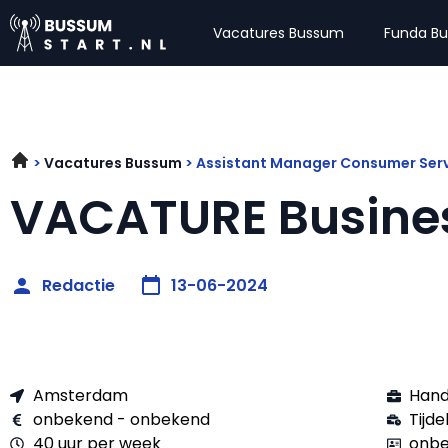
Vacatures Bussum
Funda B
Vacatures Bussum
Assistant Manager Consumer Serv
VACATURE Busines
Redactie
13-06-2024
Amsterdam
Hand
onbekend - onbekend
Tijdel
40 uur per week
onbe