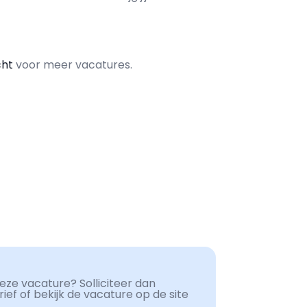
cht
voor meer vacatures.
ze vacature? Solliciteer dan
ef of bekijk de vacature op de site