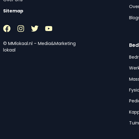
Over
Sitemap
Blog
© MMlokaal.nl – Media&Marketing
Bed
lokaal
Bedr
Werk
Mas
Fysi
Pedi
Kap
Tui