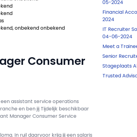
05-2024
ekend
Financial Acco
ekend
2024
as
kend, onbekend onbekend
IT Recruiter S
04-06-2024
Meet a Traine
Senior Recrui
nager Consumer
Stageplaats A
Trusted Advi
r een
assistant service operations
branche en ben jij
Tijdelijk
beschikbaar
tant Manager Consumer Service
loma. In ruil daarvoor krijg jij een salaris