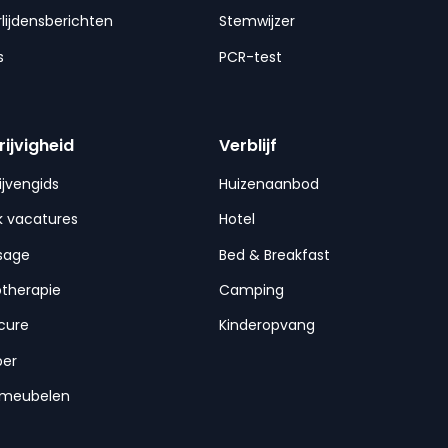
lijdensberichten
Stemwijzer
s
PCR-test
rijvigheid
Verblijf
ijvengids
Huizenaanbod
 vacatures
Hotel
sage
Bed & Breakfast
otherapie
Camping
cure
Kinderopvang
per
nmeubelen