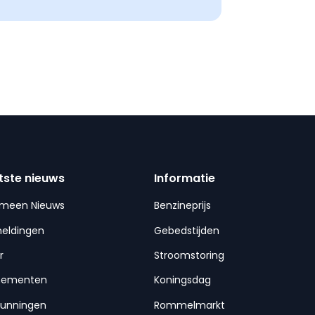
tste nieuws
Informatie
emeen Nieuws
Benzineprijs
meldingen
Gebedstijden
r
Stroomstoring
nementen
Koningsdag
gunningen
Rommelmarkt