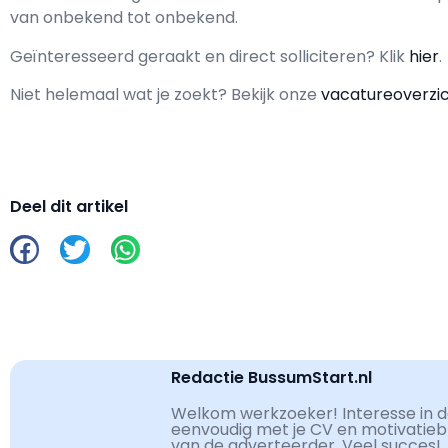
van
onbekend
tot
onbekend.
Geïnteresseerd geraakt en d
irect solliciteren? Klik
hier
.
Niet helemaal wat je zoekt? Bekijk onze
vacatureoverzi
Deel dit artikel
Redactie BussumStart.nl
Welkom werkzoeker! Interesse in de
eenvoudig met je CV en motivatiebri
van de adverteerder. Veel succes!