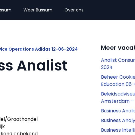
ussum
Weer Bussum
Over ons
Meer vaca
ice Operations Adidas 12-06-2024
s Analist
Analist Consu
2024
Beheer Cooki
Education 06
Beleidsadvise
Amsterdam – 
Business Anali
el/Groothandel
Business Anal
ijk
Business Inte
kend onbekend