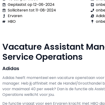
Geplaatst op 12-06-2024
onb
Solliciteren tot 11-08-2024
onb
Ervaren
Adid
HBO
onbe
Vacature Assistant Ma
Service Operations
Adidas
Adidas h
eeft momenteel een vacature openstaan voo
manager
. Heb jij affiniteit met de Handel/Groothandel 
voor maximaal
40 per week? Dan is de functie als
Assis
Operations wellicht voor jou.
De functie vraagt voor een
Ervaren kracht met
HBO
dip