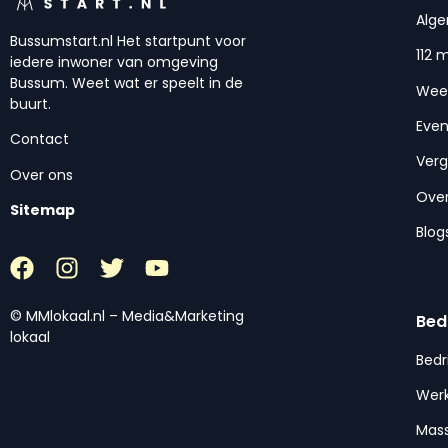
Alg
Bussumstart.nl Het startpunt voor
112 
iedere inwoner van omgeving
Bussum. Weet wat er speelt in de
Wee
buurt.
Eve
Contact
Ver
Over ons
Over
Sitemap
Blog
© MMlokaal.nl – Media&Marketing
Bed
lokaal
Bedr
Werk
Mas