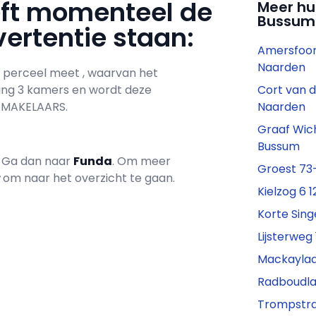
eft momenteel de
Meer hu
Bussum
ertentie staan:
Amersfoor
Naarden
t perceel meet , waarvan het
ning 3 kamers en wordt deze
Cort van d
 MAKELAARS.
Naarden
Graaf Wic
Bussum
? Ga dan naar
Funda
. Om meer
Groest 73-
r
om naar het overzicht te gaan.
Kielzog 6 
Korte Sing
Lijsterweg
Mackaylaa
Radboudla
Trompstraa