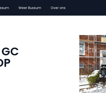
ussum
Weer Bussum
Over ons
6 GC
OP