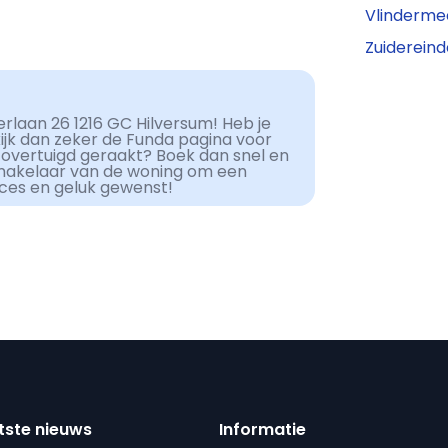
Vlindermee
Zuiderein
rlaan 26 1216 GC Hilversum! Heb je
kijk dan zeker de Funda pagina voor
 overtuigd geraakt? Boek dan snel en
makelaar van de woning om een
cces en geluk gewenst!
tste nieuws
Informatie