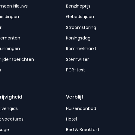
emeen Nieuws
Benzineprijs
meldingen
Gebedstijden
r
Stroomstoring
nementen
Koningsdag
gunningen
Rommelmarkt
lijdensberichten
Stemwijzer
s
PCR-test
rijvigheid
Verblijf
ijvengids
Huizenaanbod
 vacatures
Hotel
sage
Bed & Breakfast