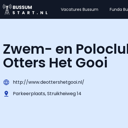
Vacatures Bussum
Funda B
Zwem- en Poloclu
Otters Het Gooi
http://www.deottershetgooi.nl/
Parkeerplaats, Struikheiweg 14