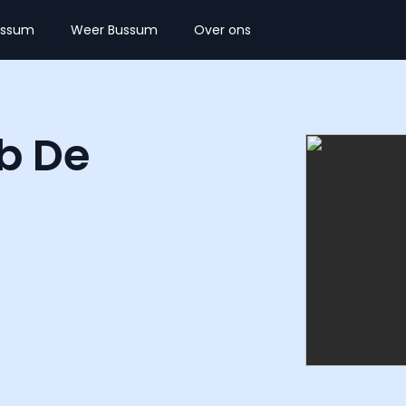
ussum
Weer Bussum
Over ons
b De