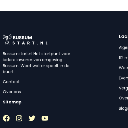
Laa
Alg
Bussumstart.nl Het startpunt voor
112 
iedere inwoner van omgeving
Bussum. Weet wat er speelt in de
Wee
buurt.
Eve
Contact
Ver
Over ons
Over
Sitemap
Blog