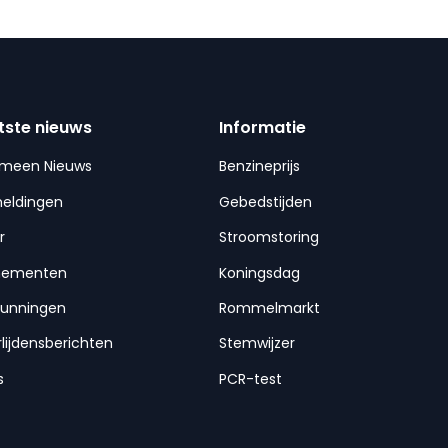
tste nieuws
Informatie
emeen Nieuws
Benzineprijs
meldingen
Gebedstijden
r
Stroomstoring
nementen
Koningsdag
gunningen
Rommelmarkt
lijdensberichten
Stemwijzer
s
PCR-test