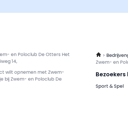
wem- en Poloclub De Otters Het
Bedrijven
iweg 14,
Zwem- en Polo
tact wilt opnemen met
Zwem-
Bezoekers
je bij Zwem- en Poloclub De
Sport & Spel