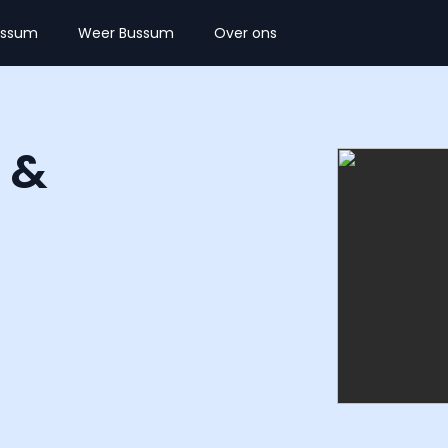
ussum
Weer Bussum
Over ons
 &