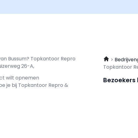
t van Bussum? Topkantoor Repro
Bedrijven
uizerweg 26-A,
Topkantoor Re
act wilt opnemen
Bezoekers
oe je bij Topkantoor Repro &