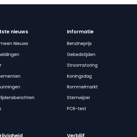
tste nieuws
Informatie
emeen Nieuws
Benzineprijs
meldingen
Gebedstijden
r
Stroomstoring
nementen
Koningsdag
gunningen
Rommelmarkt
lijdensberichten
Stemwijzer
s
PCR-test
rijvigheid
Verblijf