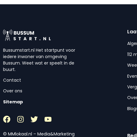
Laa
Alg
Bussumstart.nl Het startpunt voor
112 
iedere inwoner van omgeving
Bussum. Weet wat er speelt in de
Wee
buurt.
Eve
Contact
Ver
Over ons
Over
Sitemap
Blog
© MMlokaal.nl – Media&Marketing
Bed