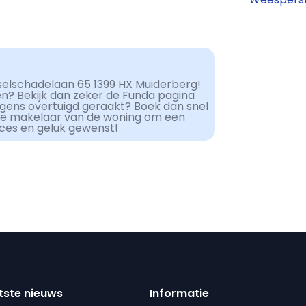
selschadelaan 65 1399 HX Muiderberg!
en? Bekijk dan zeker de Funda pagina
lgens overtuigd geraakt? Boek dan snel
de makelaar van de woning om een
cces en geluk gewenst!
tste nieuws
Informatie