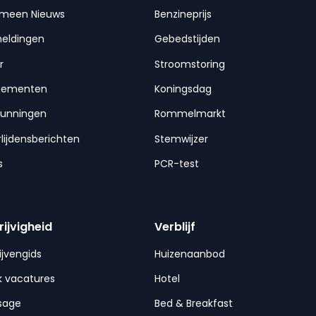
emeen Nieuws
Benzineprijs
meldingen
Gebedstijden
r
Stroomstoring
nementen
Koningsdag
gunningen
Rommelmarkt
lijdensberichten
Stemwijzer
s
PCR-test
rijvigheid
Verblijf
ijvengids
Huizenaanbod
 vacatures
Hotel
sage
Bed & Breakfast