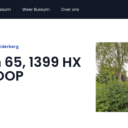
ussum
Weer Bussum
Over ons
uiderberg
 65, 1399 HX
KOOP