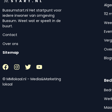
Alg
Bussumstart.nl Het startpunt voor
112 
iedere inwoner van omgeving
Bussum. Weet wat er speelt in de
Wee
buurt.
Eve
Contact
Ver
Over ons
Over
Sitemap
Blog
© MMlokaal.nl – Media&Marketing
Bed
lokaal
Bedr
Werk
Mas