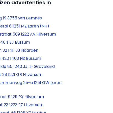
izen advertenties in
g 19 3755 WN Eemnes
tal 8 1251 MZ Laren (NH)
straat 589 1222 AV Hilversum
 1404 EJ Bussum
 32 1411 JJ Naarden
l 420 1403 NZ Bussum
nde 85 1243 JJ ‘s-Graveland
 38 1221 GR Hilversum
cummerweg 25-a 1251 GW Laren
at 9 1211 PX Hilversum
at 23 1223 EZ Hilversum
raat 46 1398 XZ Muiden