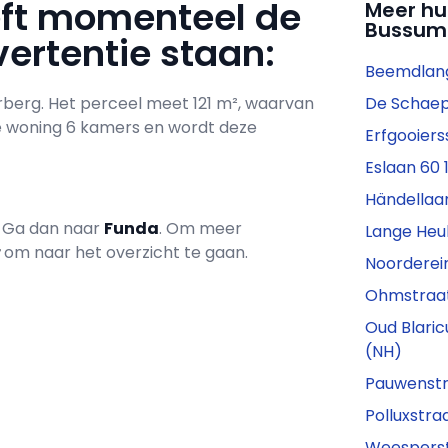
eft momenteel de
Meer hu
Bussum
ertentie staan:
Beemdlan
rberg. Het perceel meet 121 m², waarvan
De Schaeps
de woning 6 kamers en wordt deze
Erfgooiers
Eslaan 60
Händellaan
? Ga dan naar
Funda
. Om meer
Lange Heu
r
om naar het overzicht te gaan.
Noorderei
Ohmstraat
Oud Blari
(NH)
Pauwenstra
Polluxstra
Weesperst