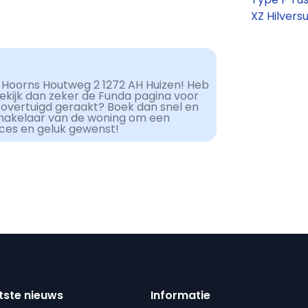
XZ Hilver
 Hoorns Houtweg 2 1272 AH Huizen! Heb
Bekijk dan zeker de Funda pagina voor
 overtuigd geraakt? Boek dan snel en
makelaar van de woning om een
cces en geluk gewenst!
tste nieuws
Informatie