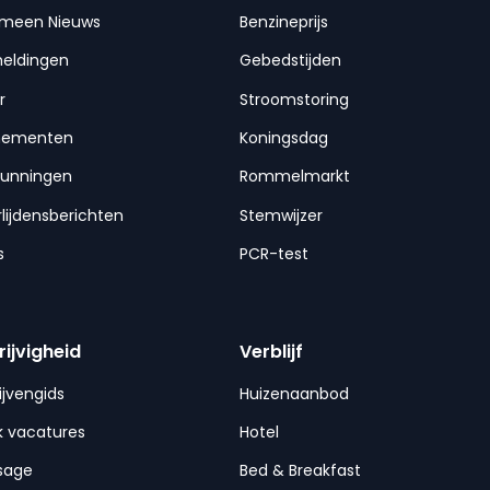
emeen Nieuws
Benzineprijs
meldingen
Gebedstijden
r
Stroomstoring
nementen
Koningsdag
gunningen
Rommelmarkt
lijdensberichten
Stemwijzer
s
PCR-test
rijvigheid
Verblijf
ijvengids
Huizenaanbod
 vacatures
Hotel
sage
Bed & Breakfast