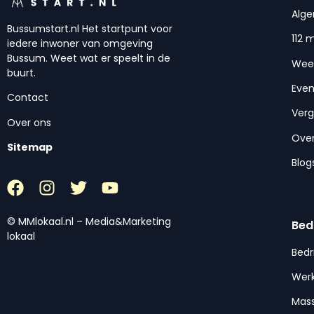
Alg
Bussumstart.nl Het startpunt voor
112 
iedere inwoner van omgeving
Bussum. Weet wat er speelt in de
Wee
buurt.
Eve
Contact
Ver
Over ons
Over
Sitemap
Blog
© MMlokaal.nl – Media&Marketing
Bed
lokaal
Bedr
Werk
Mas