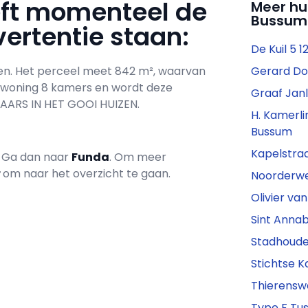
eft momenteel de
Meer hu
Bussum
ertentie staan:
De Kuil 5 
zen. Het perceel meet 842 m², waarvan
Gerard Do
e woning 8 kamers en wordt deze
Graaf Jan
ARS IN HET GOOI HUIZEN.
H. Kamerl
Bussum
Kapelstra
? Ga dan naar
Funda
. Om meer
r
om naar het overzicht te gaan.
Noorderwe
Olivier va
Sint Anna
Stadhoude
Stichtse 
Thierensw
Type F Tus