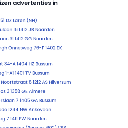
izen advertenties in
1251 DZ Laren (NH)
ulaan 16 1412 JB Naarden
laan 31 1412 GG Naarden
ingh Onnesweg 76-F 1402 EK
at 34-A 1404 HZ Bussum
g 1-A1 1401 TV Bussum
n Noortstraat 8 1212 AS Hilversum
bos 3 1358 GE Almere
rslaan 7 1405 GA Bussum
Kade 1244 NW Ankeveen
eg 7 1411 EW Naarden
senwoning (Bouwnr. 602) 1213