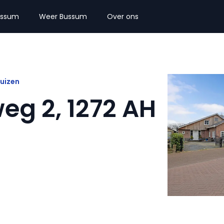
ussum
Weer Bussum
Over ons
uizen
eg 2, 1272 AH