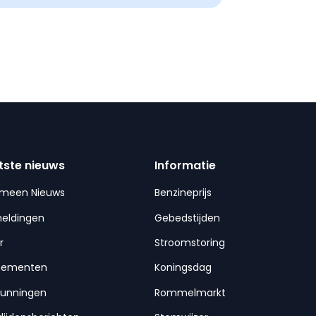
tste nieuws
Informatie
emeen Nieuws
Benzineprijs
meldingen
Gebedstijden
r
Stroomstoring
nementen
Koningsdag
gunningen
Rommelmarkt