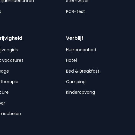
lijdensberichten
Stemwijzer
s
PCR-test
rijvigheid
Verblijf
ijvengids
Huizenaanbod
 vacatures
Hotel
sage
Bed & Breakfast
otherapie
Camping
cure
Kinderopvang
per
nmeubelen