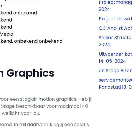
Projectmanag
e
2024
kend onbekend
Projectontwik
ekend
ekend
QC Analist Ab
Media
Senior Struct
kend, onbekend onbekend
2024
Uitvoerder ka
14-05-2024
on Graphics
on Stage Bizo
servicemonteu
Randstad 13-
voor een
stagiair motion graphics
. Heb jij
j
Stage
beschikbaar voor maximaal
40
wellicht voor jou.
loma. In ruil daarvoor krijg jij een salaris