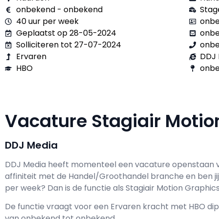
onbekend - onbekend
Stag
40 uur per week
onbe
Geplaatst op 28-05-2024
onb
Solliciteren tot 27-07-2024
onb
Ervaren
DDJ 
HBO
onbe
Vacature Stagiair Moti
DDJ Media
DDJ Media h
eeft momenteel een vacature openstaan 
affiniteit met de Handel/Groothandel branche en ben ji
per week? Dan is de functie als
Stagiair Motion Graphics 
De functie vraagt voor een
Ervaren kracht met
HBO
dip
van
onbekend
tot
onbekend.