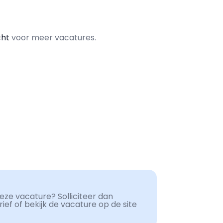
cht
voor meer vacatures.
ze vacature? Solliciteer dan
ef of bekijk de vacature op de site