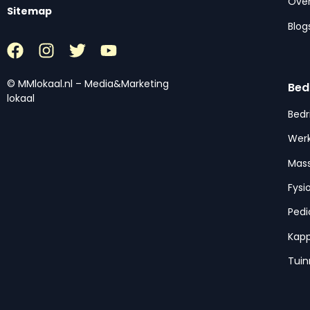
Over
Sitemap
Blog
© MMlokaal.nl – Media&Marketing
Bed
lokaal
Bedr
Werk
Mas
Fysi
Pedi
Kap
Tui