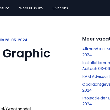
ussum
Weer Bussum
Over ons
Meer vaca
dia 28-05-2024
 Graphic
Allround ICT 
2024
Installatiemon
Aditech 03-0
KAM Adviseur
Opdrachtgeve
2024
Projectleider
2024
el/Groothandel