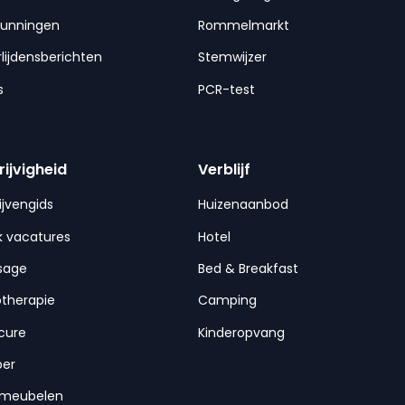
gunningen
Rommelmarkt
lijdensberichten
Stemwijzer
s
PCR-test
rijvigheid
Verblijf
ijvengids
Huizenaanbod
 vacatures
Hotel
sage
Bed & Breakfast
otherapie
Camping
cure
Kinderopvang
per
nmeubelen