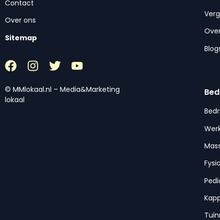
Contact
Ver
Over ons
Over
Sitemap
Blog
© MMlokaal.nl – Media&Marketing
Bed
lokaal
Bedr
Werk
Mas
Fysi
Pedi
Kap
Tui