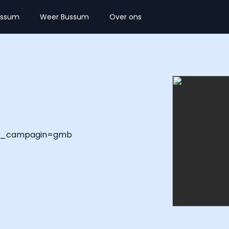
ussum
Weer Bussum
Over ons
m_campagin=gmb