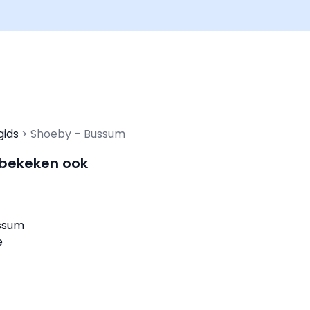
gids
Shoeby – Bussum
 bekeken ook
ussum
e