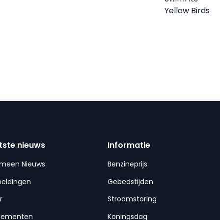
Yellow Birds
tste nieuws
Informatie
emeen Nieuws
Benzineprijs
meldingen
Gebedstijden
r
Stroomstoring
nementen
Koningsdag