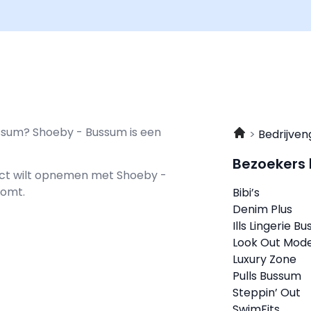
ussum? Shoeby - Bussum is een
Bedrijven
Bezoekers
tact wilt opnemen met
Shoeby -
komt.
Bibi’s
Denim Plus
Ills Lingerie B
Look Out Mod
Luxury Zone
Pulls Bussum
Steppin’ Out
SwimFits