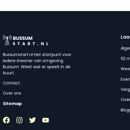
Laa
Alg
Bussumstart.nl Het startpunt voor
112 
iedere inwoner van omgeving
Bussum. Weet wat er speelt in de
Wee
buurt.
Eve
Contact
Ver
Over ons
Over
Sitemap
Blog