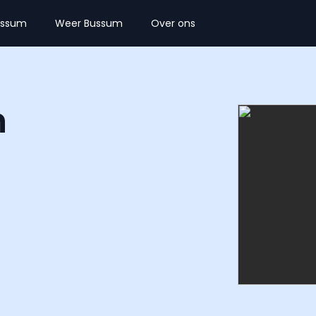
ussum
Weer Bussum
Over ons
n