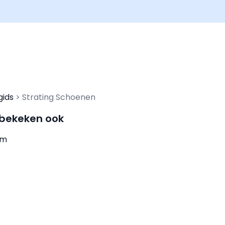
gids
Strating Schoenen
 bekeken ook
um