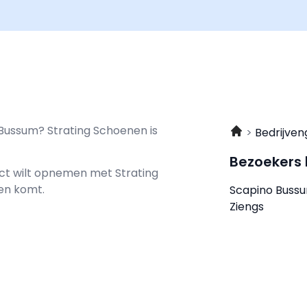
 Bussum? Strating Schoenen is
Bedrijven
Bezoekers
tact wilt opnemen met
Strating
nen komt.
Scapino Buss
Ziengs