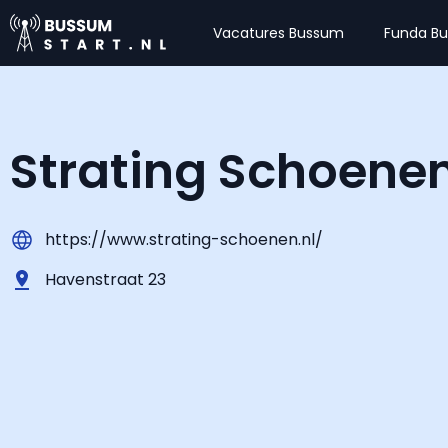
Vacatures Bussum
Funda B
Strating Schoene
https://www.strating-schoenen.nl/
Havenstraat 23