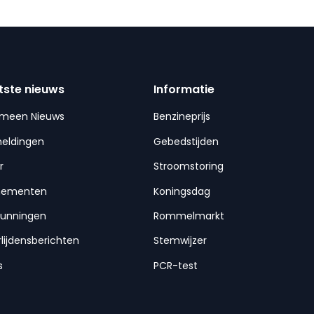
tste nieuws
Informatie
emeen Nieuws
Benzineprijs
meldingen
Gebedstijden
r
Stroomstoring
nementen
Koningsdag
gunningen
Rommelmarkt
lijdensberichten
Stemwijzer
s
PCR-test