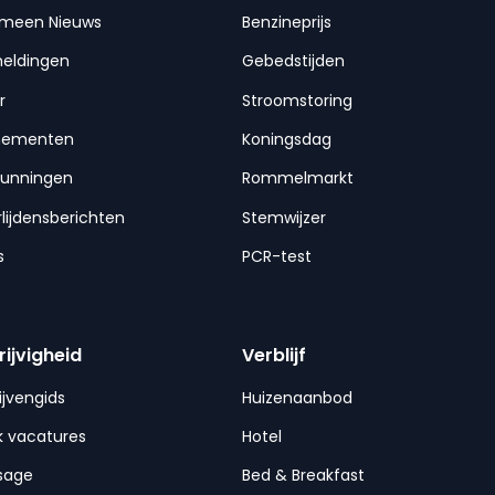
emeen Nieuws
Benzineprijs
meldingen
Gebedstijden
r
Stroomstoring
nementen
Koningsdag
gunningen
Rommelmarkt
lijdensberichten
Stemwijzer
s
PCR-test
rijvigheid
Verblijf
ijvengids
Huizenaanbod
 vacatures
Hotel
sage
Bed & Breakfast