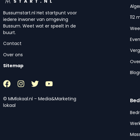
Alg
Bussumstart.nl Het startpunt voor
112 
iedere inwoner van omgeving
Bussum. Weet wat er speelt in de
Wee
buurt.
Eve
Contact
Ver
Over ons
Over
Sitemap
Blog
© MMlokaal.nl – Media&Marketing
Bed
lokaal
Bedr
Werk
Mas