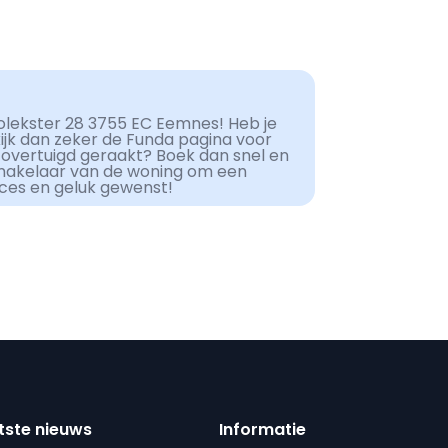
olekster 28 3755 EC Eemnes! Heb je
kijk dan zeker de Funda pagina voor
 overtuigd geraakt? Boek dan snel en
makelaar van de woning om een
cces en geluk gewenst!
tste nieuws
Informatie