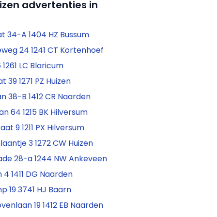
izen advertenties in
at 34-A 1404 HZ Bussum
eweg 24 1241 CT Kortenhoef
 1261 LC Blaricum
t 39 1271 PZ Huizen
n 38-B 1412 CR Naarden
aan 64 1215 BK Hilversum
at 9 1211 PX Hilversum
laantje 3 1272 CW Huizen
Kade 28-a 1244 NW Ankeveen
n 4 1411 DG Naarden
p 19 3741 HJ Baarn
venlaan 19 1412 EB Naarden