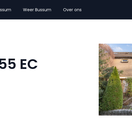
ussum
Weer Bussum
Over ons
755 EC