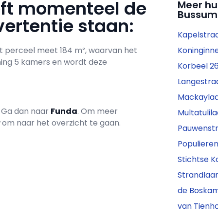
eft momenteel de
Meer hu
Bussum
ertentie staan:
Kapelstra
et perceel meet 184 m², waarvan het
Koninginn
ning 5 kamers en wordt deze
Korbeel 26
Langestraa
Mackaylaa
? Ga dan naar
Funda
. Om meer
Multatulil
r
om naar het overzicht te gaan.
Pauwenstra
Populieren
Stichtse 
Strandlaa
de Boskam
van Tienho