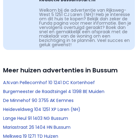
Welkom bij de advertentie van Rijksweg-
West 5 1251 CJ Laren (NH)! Heb je interesse
om dit huis te kopen? Bekijk dan zeker de
Funda pagina voor meer informatie. Ben je
vervolgens overtuigd geraakt? Boek dan
snel en gemakkelijk een afspraak met de
makelaar van de woning om een
bezichtiging in te plannen. Veel succes en
geluk gewenst!
Meer huizen advertenties in Bussum
A.N.van Pellecomhof 10 1241 DC Kortenhoef
Burgemeester de Raadtsingel 4 1398 BE Muiden
De Minnehof 90 3755 AK Eemnes
Heideveldweg 104 1251 XP Laren (NH)
Lange Heul 91 1403 NG Bussum
Mariastraat 26 1404 HN Bussum
Melkweg 19 1271 TD Huizen