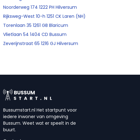
Noorderweg 174 1222 PH Hilversum
Rijksweg-West 10-h 1251 CK Laren (NH)
Torenlaan 35 1261 GB Blaricum
Vlietlaan 54 1404 CD Bussum
Zeverijnstraat 65 1216 GJ Hilversum
Bussumstart.nl Het startpunt voor
iedere inwoner van omgeving
Bussum. Weet wat er speelt in de
buurt.